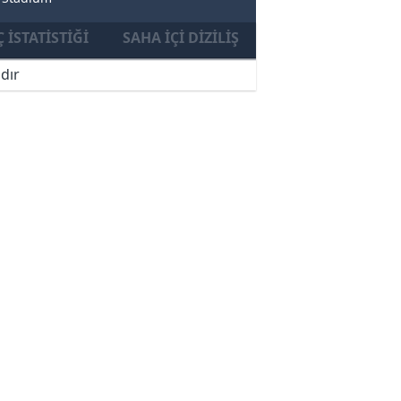
 İSTATISTIĞI
SAHA İÇI DIZILIŞ
dır