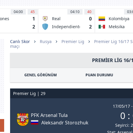
04:00
45
04:10
40
03:
1
0
ones
Real
Kolombiya
egros UDEG
Cartagena FC
2
2
Independiente
Meksika
rrecaminos
Valle Del
AT
Cauca
Canlı Skor
Rusya
Premier Lig
Premier Lig 16/17 
maçı
PREMIER LIG 16/
GENEL GÖRÜNÜM
PUAN DURUMU
Premier Lig | 29
17/05/17 -
0 :
PFK Arsenal Tula
Aleksandr Storozhuk
Seyirci: 
Stat: Arsena