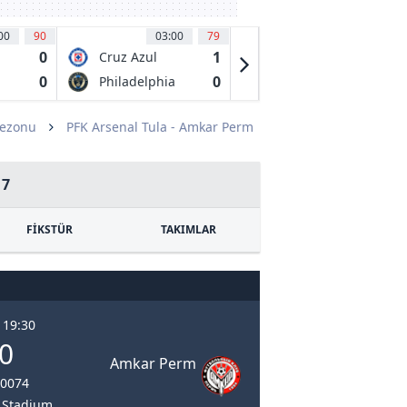
00
90
03:00
79
03:30
52
0
1
1
Cruz Azul
Chicago Fire
0
0
0
Philadelphia
Necaxa
Union
Sezonu
PFK Arsenal Tula - Amkar Perm
17
FİKSTÜR
TAKIMLAR
 19:30
 0
Amkar Perm
20074
l Stadium