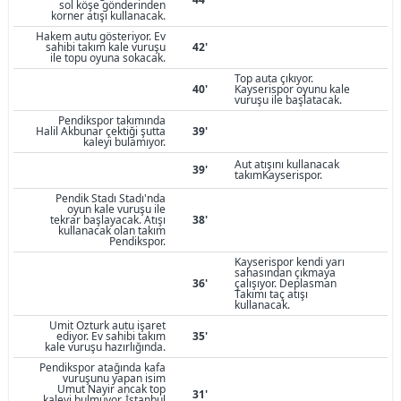
sol köşe gönderinden
korner atışı kullanacak.
Hakem autu gösteriyor. Ev
sahibi takım kale vuruşu
42'
ile topu oyuna sokacak.
Top auta çıkıyor.
40'
Kayserispor oyunu kale
vuruşu ile başlatacak.
Pendikspor takımında
Halil Akbunar çektiği şutta
39'
kaleyi bulamıyor.
Aut atışını kullanacak
39'
takımKayserispor.
Pendik Stadı Stadı'nda
oyun kale vuruşu ile
tekrar başlayacak. Atışı
38'
kullanacak olan takım
Pendikspor.
Kayserispor kendi yarı
sahasından çıkmaya
36'
çalışıyor. Deplasman
Takımı taç atışı
kullanacak.
Umit Ozturk autu işaret
ediyor. Ev sahibi takım
35'
kale vuruşu hazırlığında.
Pendikspor atağında kafa
vuruşunu yapan isim
Umut Nayir ancak top
31'
kaleyi bulmuyor. İstanbul