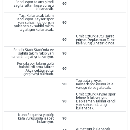
Pendikspor takımı şimdi
90'
sağ taraftan köşe vuruşu
kullanacak.
Taç. Kullanacak takım
Pendikspor. Kayserispor
yarı sahasında gol için
90'
yüklenen ev sahibi takım
taç atışını kullanacak.
Umit Ozturk autu işaret
90'
ediyor. Deplasman Takımı
kale vuruşu hazırlığında.
Pendik Stadı Stadı'nda ev
sahibi takım rakip yarı
90'
sahada taç atışı kazanıyor.
Pendikspor takımı golü
bulabilirdi ama Murat
90'
Akça çektiği şutta
çerçeveyi bulmadı.
Top auta çıkıyor.
90'
Kayserispor oyunu kale
vuruşu ile başlatacak.
Umit Ozturk Kayserispor
lehine frikik veriyor.
90'
Deplasman Takımı kendi
yarı sahasında atışı
kullanacak.
Nuno Sequeira yaptığı
kafa vuruşunda isabet
90'
bulamıyor.
Aut atışını kullanacak