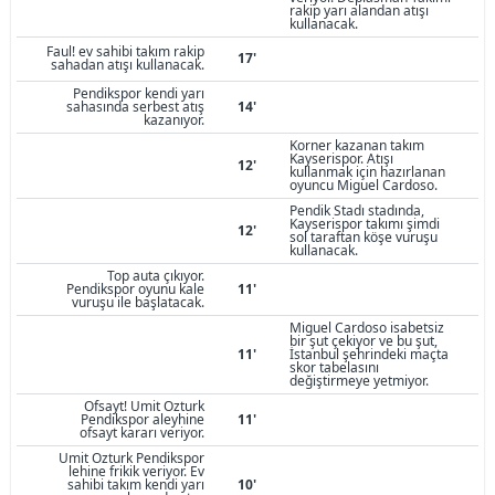
rakip yarı alandan atışı
kullanacak.
Faul! ev sahibi takım rakip
17'
sahadan atışı kullanacak.
Pendikspor kendi yarı
sahasında serbest atış
14'
kazanıyor.
Korner kazanan takım
Kayserispor. Atışı
12'
kullanmak için hazırlanan
oyuncu Miguel Cardoso.
Pendik Stadı stadında,
Kayserispor takımı şimdi
12'
sol taraftan köşe vuruşu
kullanacak.
Top auta çıkıyor.
Pendikspor oyunu kale
11'
vuruşu ile başlatacak.
Miguel Cardoso isabetsiz
bir şut çekiyor ve bu şut,
11'
İstanbul şehrindeki maçta
skor tabelasını
değiştirmeye yetmiyor.
Ofsayt! Umit Ozturk
Pendikspor aleyhine
11'
ofsayt kararı veriyor.
Umit Ozturk Pendikspor
lehine frikik veriyor. Ev
sahibi takım kendi yarı
10'