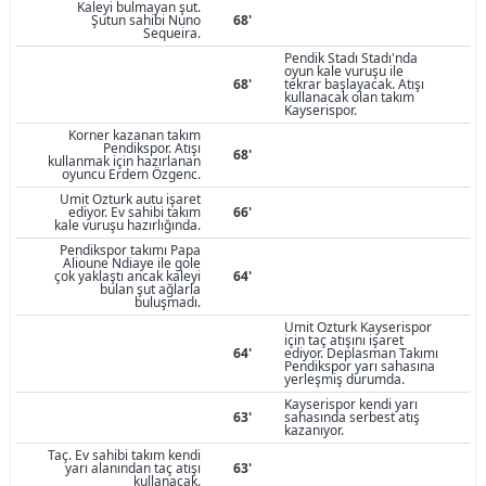
Kaleyi bulmayan şut.
Şutun sahibi Nuno
68'
Sequeira.
Pendik Stadı Stadı'nda
oyun kale vuruşu ile
68'
tekrar başlayacak. Atışı
kullanacak olan takım
Kayserispor.
Korner kazanan takım
Pendikspor. Atışı
68'
kullanmak için hazırlanan
oyuncu Erdem Özgenc.
Umit Ozturk autu işaret
ediyor. Ev sahibi takım
66'
kale vuruşu hazırlığında.
Pendikspor takımı Papa
Alioune Ndiaye ile gole
çok yaklaştı ancak kaleyi
64'
bulan şut ağlarla
buluşmadı.
Umit Ozturk Kayserispor
için taç atışını işaret
64'
ediyor. Deplasman Takımı
Pendikspor yarı sahasına
yerleşmiş durumda.
Kayserispor kendi yarı
63'
sahasında serbest atış
kazanıyor.
Taç. Ev sahibi takım kendi
yarı alanından taç atışı
63'
kullanacak.