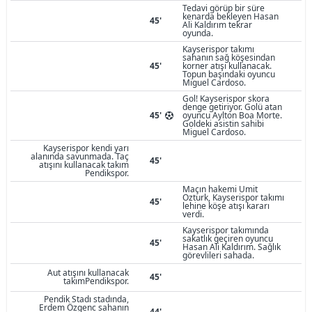
Tedavi görüp bir süre
kenarda bekleyen Hasan
45'
Ali Kaldırım tekrar
oyunda.
Kayserispor takımı
sahanın sağ köşesindan
45'
korner atışı kullanacak.
Topun başındaki oyuncu
Miguel Cardoso.
Gol! Kayserispor skora
denge getiriyor. Golü atan
45'
oyuncu Aylton Boa Morte.
Goldeki asistin sahibi
Miguel Cardoso.
Kayserispor kendi yarı
alanında savunmada. Taç
45'
atışını kullanacak takım
Pendikspor.
Maçın hakemi Umit
Ozturk, Kayserispor takımı
45'
lehine köşe atışı kararı
verdi.
Kayserispor takımında
sakatlık geçiren oyuncu
45'
Hasan Ali Kaldırım. Sağlık
görevlileri sahada.
Aut atışını kullanacak
45'
takımPendikspor.
Pendik Stadı stadında,
Erdem Özgenc sahanın
44'