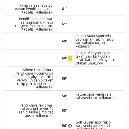
Rakip yarı sahada gol
arayan Pendikspor şimdi
61'
taç atışı kullanacak.
Pendikspor kendi yarı
sahasından çıkmaya
61'
çalışıyor. Ev sahibi takım
taç atışı kullanacak.
Pendik Stadı Stadı'nda
deplasman Takımı rakip
60'
yarı sahada taç atışı
kazanıyor.
Sarı kart! Kayserispor
takımı sarı kart gören
60'
taraf. Kartı gören oyuncu
Otabek Shukurov.
Hakem Umit Ozturk
Pendikspor hücumunda
düdüğünü çalıyor ve frikik
59'
veriyor. Ev sahibi takım
rakip yarı alandan atışı
kullanacak.
Kayserispor kendi yarı
58'
sahasında taç kullanacak.
Pendikspor rakip yarı
sahada gol arıyor. Ev
58'
sahibi takım şimdi taç
atışını kullanacak.
Gol! Kayserispor rakibi
56'
karşısında golü Mehdi