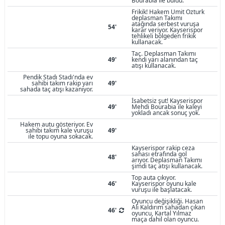
Bourabia ile buldu.
Frikik! Hakem Umit Ozturk
deplasman Takımı
atağında serbest vuruşa
54'
karar veriyor. Kayserispor
tehlikeli bölgeden frikik
kullanacak.
Taç. Deplasman Takımı
49'
kendi yarı alanından taç
atışı kullanacak.
Pendik Stadı Stadı'nda ev
sahibi takım rakip yarı
49'
sahada taç atışı kazanıyor.
İsabetsiz şut! Kayserispor
49'
Mehdi Bourabia ile kaleyi
yokladı ancak sonuç yok.
Hakem autu gösteriyor. Ev
sahibi takım kale vuruşu
49'
ile topu oyuna sokacak.
Kayserispor rakip ceza
sahası etrafında gol
48'
arıyor. Deplasman Takımı
şimdi taç atışı kullanacak.
Top auta çıkıyor.
46'
Kayserispor oyunu kale
vuruşu ile başlatacak.
Oyuncu değişikliği. Hasan
Ali Kaldırım sahadan çıkan
46'
oyuncu, Kartal Yılmaz
maça dahil olan oyuncu.