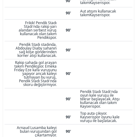
90'
takımKayserispor.
Aut atışını kullanacak
90'
takımKayserispor.
Frikik! Pendik Stadı
Stadı'nda rakip yarı
alandan serbest vuruş
90'
kullanacak olan takım
Pendikspor.
Pendik Stadı stadında,
Abdoulay Diaby sahanın
90'
sağ köşe gönderinden
korner atışı kullanacak.
Rakip sahada gol arayan
takım Pendikspor. Emeka
Friday Eze kafa vuruşunu
yapıyor ancak kaleyi
90'
tutmayan bu vuruş,
Pendik Stadı Stadı'nda
skoru değiştirmiyor.
Pendik Stadı Stadı'nda
oyun kale vuruşu ile
90'
tekrar başlayacak. Atışı
kullanacak olan takım
Kayserispor.
Top auta çıkıyor.
90'
Kayserispor oyunu kale
vuruşu ile başlatacak.
Arnaud Lusamba kaleyi
bulan vuruşundan gol
90'
çıkartamıyor.