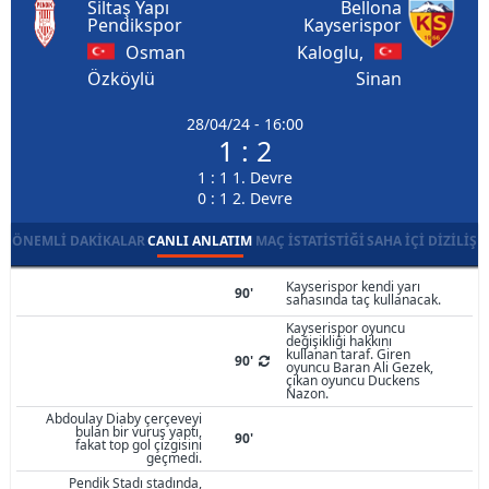
Siltaş Yapı
Bellona
Pendikspor
Kayserispor
Osman
Kaloglu,
Özköylü
Sinan
28/04/24 - 16:00
1 : 2
1 : 1 1. Devre
0 : 1 2. Devre
ÖNEMLI DAKIKALAR
CANLI ANLATIM
MAÇ İSTATISTIĞI
SAHA İÇI DIZILIŞ
Kayserispor kendi yarı
90'
sahasında taç kullanacak.
Kayserispor oyuncu
değişikliği hakkını
kullanan taraf. Giren
90'
oyuncu Baran Ali Gezek,
çıkan oyuncu Duckens
Nazon.
Abdoulay Diaby çerçeveyi
bulan bir vuruş yaptı,
90'
fakat top gol çizgisini
geçmedi.
Pendik Stadı stadında,