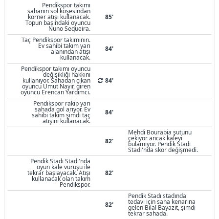
Pendikspor takımı
sahanın sol köşesindan
korner atışı kullanacak.
85'
Topun başındaki oyuncu
Nuno Sequeira.
Taç Pendikspor takımının.
Ev sahibi takım yarı
84'
alanından atışı
kullanacak.
Pendikspor takımı oyuncu
değişikliği hakkını
kullanıyor. Sahadan çıkan
84'
oyuncu Umut Nayir, giren
oyuncu Erencan Yardimci.
Pendikspor rakip yarı
sahada gol arıyor. Ev
84'
sahibi takım şimdi taç
atışını kullanacak.
Mehdi Bourabia şutunu
çekiyor ancak kaleyi
82'
bulamıyor. Pendik Stadı
Stadı'nda skor değişmedi.
Pendik Stadı Stadı'nda
oyun kale vuruşu ile
tekrar başlayacak. Atışı
82'
kullanacak olan takım
Pendikspor.
Pendik Stadı stadında
tedavi için saha kenarına
82'
gelen Bilal Bayazit, şimdi
tekrar sahada.