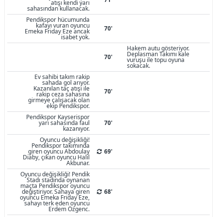
atışı kendi yarı
sahasından kullanacak.
Pendikspor hücumunda
kafayı vuran oyuncu
70'
Emeka Friday Eze ancak
isabet yok.
Hakem autu gösteriyor.
Deplasman Takımı kale
70'
vuruşu ile topu oyuna
sokacak.
Ev sahibi takım rakip
sahada gol arıyor.
Kazanılan taç atışı ile
70'
rakip ceza sahasına
girmeye çalışacak olan
ekip Pendikspor.
Pendikspor Kayserispor
yarı sahasında faul
70'
kazanıyor.
Oyuncu değişikliği!
Pendikspor takımında
giren oyuncu Abdoulay
69'
Diaby, çıkan oyuncu Halil
Akbunar.
Oyuncu değişikliği! Pendik
Stadı stadında oynanan
maçta Pendikspor oyuncu
değiştiriyor. Sahaya giren
68'
oyuncu Emeka Friday Eze,
sahayı terk eden oyuncu
Erdem Özgenc.