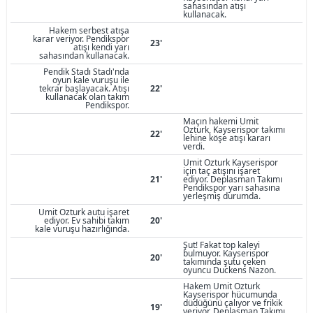
sahasından atışı
kullanacak.
Hakem serbest atışa
karar veriyor. Pendikspor
23'
atışı kendi yarı
sahasından kullanacak.
Pendik Stadı Stadı'nda
oyun kale vuruşu ile
tekrar başlayacak. Atışı
22'
kullanacak olan takım
Pendikspor.
Maçın hakemi Umit
Ozturk, Kayserispor takımı
22'
lehine köşe atışı kararı
verdi.
Umit Ozturk Kayserispor
için taç atışını işaret
21'
ediyor. Deplasman Takımı
Pendikspor yarı sahasına
yerleşmiş durumda.
Umit Ozturk autu işaret
ediyor. Ev sahibi takım
20'
kale vuruşu hazırlığında.
Şut! Fakat top kaleyi
bulmuyor. Kayserispor
20'
takımında şutu çeken
oyuncu Duckens Nazon.
Hakem Umit Ozturk
Kayserispor hücumunda
düdüğünü çalıyor ve frikik
19'
veriyor. Deplasman Takımı