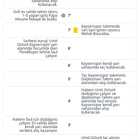
sahasında atışı
kullanacak.
Gol! ev sahibi takım skoru
1-0 yapan golü Papa
7'
Alioune Ndiaye ile buldu.
Kayserispor takımında
7'
sarı kart gören oyuncu
Mehdi Bourabia.
Serbest vuruş! Umit
Ozturk Kayserispor yarı
alanında hücumda olan
6'
Pendikspor lehine faul
çalıyor.
Kayserispor kendi yarı
6'
sahasında taç kullanacak.
Taç Kayserispor takımının.
5'
Deplasman Takımı yarı
alanından atışı kullanacak.
Hakem Umit Ozturk
düdüğünü çalıyor ve
deplasman Takımı yarı
4'
alanında faul veriyor.
Kayserispor kendi yarı
sahasından atışı
kullanacak.
Hakem faul için düdüğünü
çalıyor. Ev sahibi takım
3'
kendi yarı alanında
serbest atış kazanıyor.
Umit Ozturk taç atışını