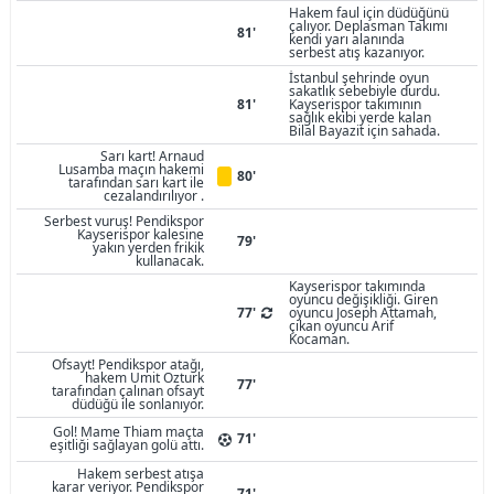
Hakem faul için düdüğünü
çalıyor. Deplasman Takımı
81'
kendi yarı alanında
serbest atış kazanıyor.
İstanbul şehrinde oyun
sakatlık sebebiyle durdu.
81'
Kayserispor takımının
sağlık ekibi yerde kalan
Bilal Bayazit için sahada.
Sarı kart! Arnaud
Lusamba maçın hakemi
80'
tarafından sarı kart ile
cezalandırılıyor .
Serbest vuruş! Pendikspor
Kayserispor kalesine
79'
yakın yerden frikik
kullanacak.
Kayserispor takımında
oyuncu değişikliği. Giren
77'
oyuncu Joseph Attamah,
çıkan oyuncu Arif
Kocaman.
Ofsayt! Pendikspor atağı,
hakem Umit Ozturk
77'
tarafından çalınan ofsayt
düdüğü ile sonlanıyor.
Gol! Mame Thiam maçta
71'
eşitliği sağlayan golü attı.
Hakem serbest atışa
karar veriyor. Pendikspor
71'