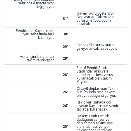
şehrindeki maçta skor
değişmiyor.
Hakem autu gösteriyor.
Deplasman Takımı kale
31'
vuruşu ile topu oyuna
sokacak.
Pendikspor Kayserispor
yarı sahasında faul
30'
kazanıyor.
Otabek Shukurov şutunu
29'
çekiyor ancak isabet yok.
Aut atışını kullanacak
29'
takımPendikspor.
Frikik! Pendik Stadı
Stadı'nda rakip yarı
28'
alandan serbest vuruş
kullanacak olan takım
Kayserispor.
Ofsayt! deplasman Takımı
26'
hücumunda orta hakem
ofsayt düdüğünü çalıyor.
Rakip yarı sahada gol
26'
arayan Kayserispor şimdi
taç atışı kullanacak.
Hakem Umit Ozturk
düdüğünü çalıyor ve
deplasman Takımı yarı
25'
alanında faul veriyor.
Kayserispor kendi yarı