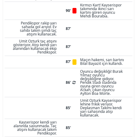
Kırmızı Kart! Kayserispor
takımında ikinci sarı
90'
kartını gören oyuncu
Mehdi Bourabia.
Pendikspor rakip yarı
sahada gol arıyor. Ev
87'
sahibi takım şimdi taç
atışını kullanacak.
Umit Ozturk taç atışını
gösteriyor. Atışı kendi yarı
87'
alanından kullanacak ekip
Pendikspor.
Maçın hakemi, sarı kartını
87'
Bilal Bayazit için kullandı.
Oyuncu değişikliği! Burak
Yılmaz oyuncu
değişikliğine gidiyor.
86'
Pendik Stadı stadında
oyuna giren oyuncu
Ackah, çıkan oyuncu
Aylton Boa Morte.
Umit Ozturk Kayserispor
lehine frikik veriyor.
85'
Deplasman Takımı kendi
yarı sahasında atışı
kullanacak.
Kayserispor kendi yarı
alanında savunmada. Taç
85'
atışını kullanacak takım
Pendikspor.