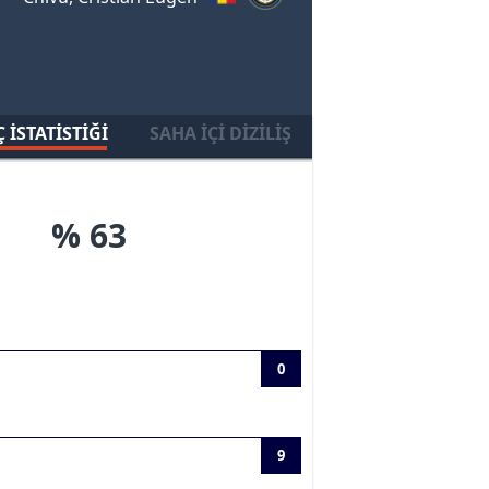
 İSTATISTIĞI
SAHA İÇI DIZILIŞ
% 63
0
9