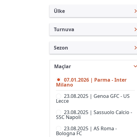
Ülke
Turnuva
İtalya
Serie A
Sezon
Türkiye
Coppa Italia
Serie A 25/26
Uluslararası
Süper Kupa
Maçlar
Serie A 26/27
Uluslararası Kulüpler
Bahar Şampiyonası
07.01.2026 | Parma - Inter
Serie A 24/25
Turkiye
Milano
Berlusconi Trophy
Serie A 23/24
İngiltere
23.08.2025 | Genoa GFC - US
Campionato Primavera 2
Lecce
Serie A 22/23
İspanya
Coppa Italia Serie D
23.08.2025 | Sassuolo Calcio -
Serie A 21/22
Almanya Amatör
SSC Napoli
Coppa Italia, Kadınlar
Serie A 20/21
Fransa
23.08.2025 | AS Roma -
Kupa Italia Serie C
Bologna FC