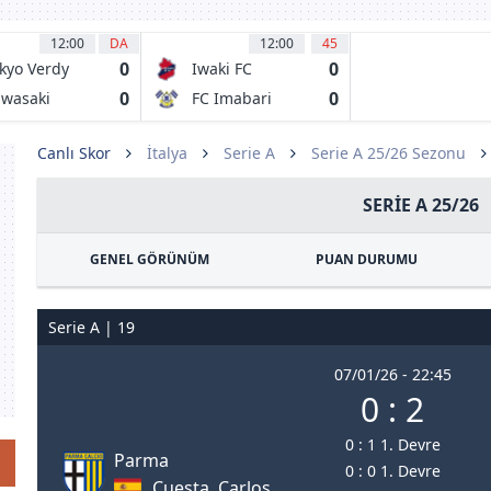
12:00
DA
12:00
45
0
0
kyo Verdy
Iwaki FC
0
0
wasaki
FC Imabari
ontale
Canlı Skor
İtalya
Serie A
Serie A 25/26 Sezonu
SERIE A 25/26
GENEL GÖRÜNÜM
PUAN DURUMU
Serie A | 19
07/01/26 - 22:45
0 : 2
0 : 1 1. Devre
Parma
0 : 0 1. Devre
Cuesta, Carlos