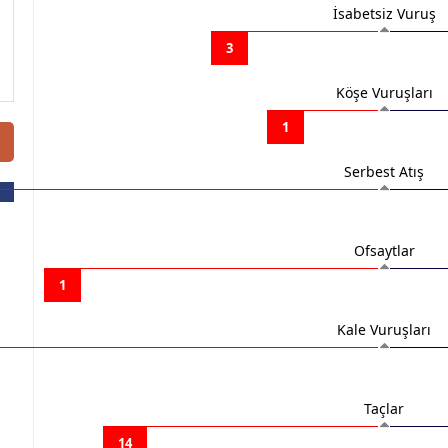
İsabetsiz Vuruş
3
Köşe Vuruşları
1
Serbest Atış
Ofsaytlar
1
Kale Vuruşları
Taçlar
14