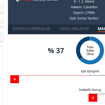
0 : 1 2. Devre
Hakem: Colombo
Seyirci: 27906
Stat: Ennio Tardini
ÖNEMLI DAKIKALAR
CANLI ANLATIM
MAÇ
Topa
% 37
Sahip
Olma
Gol Girişimi
0
İsabetli Vuruş
0