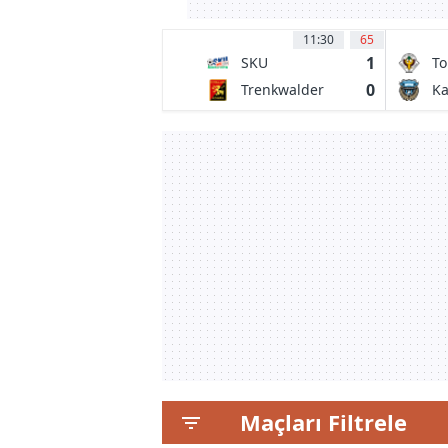
11:30
65
1
SKU
To
Amstetten
0
Trenkwalder
Ka
Admira
Fr
Maçları Filtrele