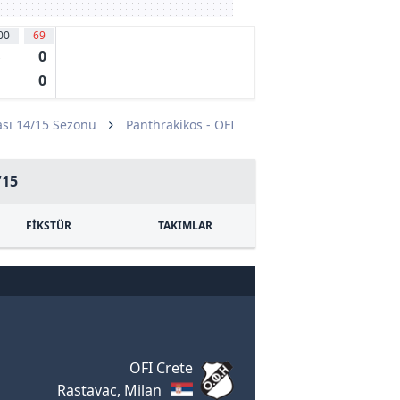
00
69
0
s
0
sı 14/15 Sezonu
Panthrakikos - OFI
/15
FİKSTÜR
TAKIMLAR
OFI Crete
Rastavac, Milan