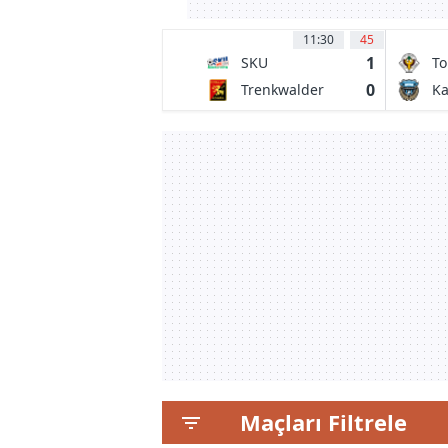
11:30
45
1
SKU
To
Amstetten
0
Trenkwalder
Ka
Admira
Fr
Maçları Filtrele