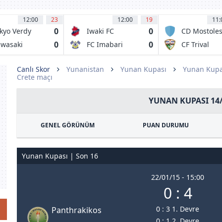
12:00
23
12:00
19
11:
0
0
kyo Verdy
Iwaki FC
CD Mostole
URJC
0
0
wasaki
FC Imabari
CF Trival
ontale
Valderas
Alcorcon
Canlı Skor
Yunanistan
Yunan Kupası
Yunan Kupa
Crete maçı
YUNAN KUPASI 14
GENEL GÖRÜNÜM
PUAN DURUMU
Yunan Kupası | Son 16
22/01/15 - 15:00
0 : 4
0 : 3 1. Devre
Panthrakikos
0 : 1 2. Devre