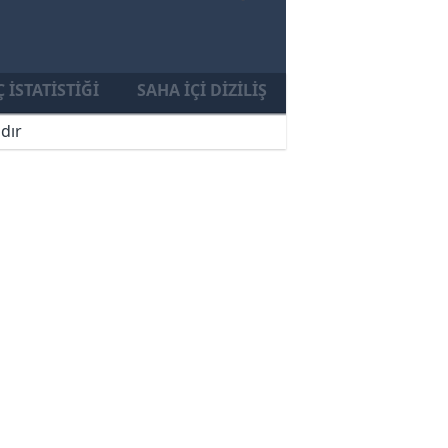
 İSTATISTIĞI
SAHA İÇI DIZILIŞ
dır