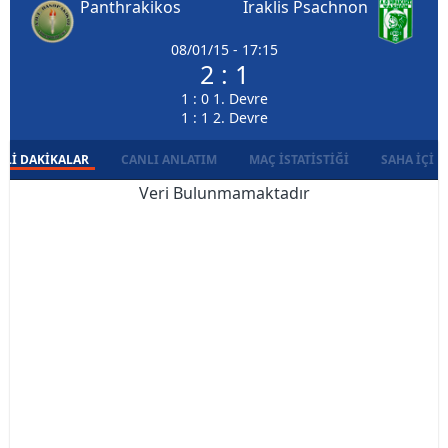
Panthrakikos
Iraklis Psachnon
08/01/15 - 17:15
2 : 1
1 : 0 1. Devre
1 : 1 2. Devre
LI DAKIKALAR
CANLI ANLATIM
MAÇ İSTATISTIĞI
SAHA İÇI D
Veri Bulunmamaktadır