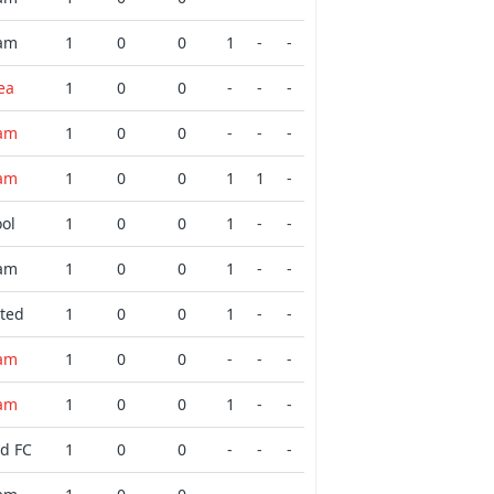
am
1
0
0
1
-
-
ea
1
0
0
-
-
-
am
1
0
0
-
-
-
am
1
0
0
1
1
-
ool
1
0
0
1
-
-
am
1
0
0
1
-
-
ited
1
0
0
1
-
-
am
1
0
0
-
-
-
am
1
0
0
1
-
-
d FC
1
0
0
-
-
-