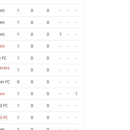
am
1
0
0
-
-
-
own
1
0
0
-
-
-
am
1
0
0
1
-
-
am
1
0
0
-
-
-
e FC
1
0
0
-
-
-
erers
1
0
0
-
-
-
on FC
0
0
0
-
-
-
am
1
0
0
-
-
1
d FC
1
0
0
-
-
-
d FC
1
0
0
-
-
-
am
1
0
0
-
-
-