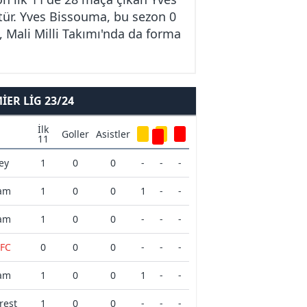
ştür. Yves Bissouma, bu sezon 0
, Mali Milli Takımı'nda da forma
ER LIG 23/24
İlk
Goller
Asistler
11
ey
1
0
0
-
-
-
am
1
0
0
1
-
-
am
1
0
0
-
-
-
 FC
0
0
0
-
-
-
am
1
0
0
1
-
-
rest
1
0
0
-
-
-