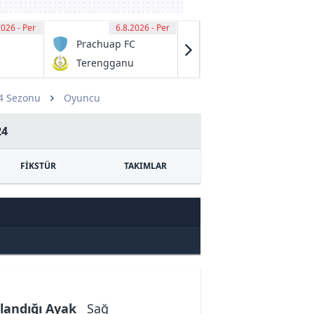
2026 - Per
00
6.8.2026 - Per
13:00
6.8.2026 - Per
13:00
Prachuap FC
Granville
Rage
Terengganu
Fraser Park
FC
FK
24 Sezonu
Oyuncu
24
FİKSTÜR
TAKIMLAR
landığı Ayak
Sağ