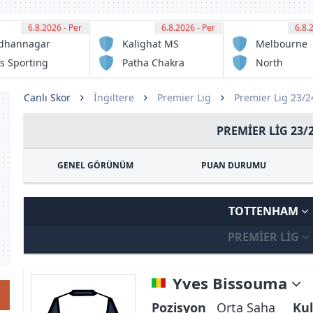
6.8.2026 - Per
12:30
6.8.2026 - Per
12:30
6.8.
13:
dhannagar
Kalighat MS
Melbourne
sa
Victory FC
s Sporting
Patha Chakra
North
ub
Sunshine
Eagles FC
Canlı Skor
İngiltere
Premier Lig
Premier Lig 23/
PREMIER LIG 23/
GENEL GÖRÜNÜM
PUAN DURUMU
TOTTENHAM
PREMIER LIG
Yves Bissouma
Pozisyon
Orta Saha
Kul