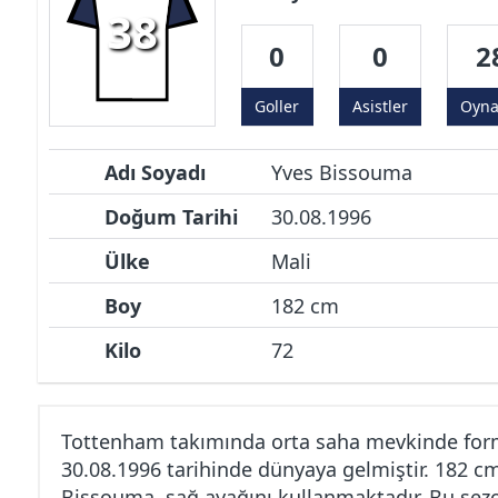
38
0
0
2
Goller
Asistler
Oyn
Adı Soyadı
Yves Bissouma
Doğum Tarihi
30.08.1996
Ülke
Mali
Boy
182 cm
Kilo
72
Tottenham takımında orta saha mevkinde for
30.08.1996 tarihinde dünyaya gelmiştir. 182 c
Bissouma, sağ ayağını kullanmaktadır. Bu sezo