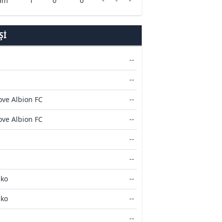
am
1
0
0
-
-
-
ŞI
--
--
ove Albion FC
--
ove Albion FC
--
--
--
ako
--
ako
--
--