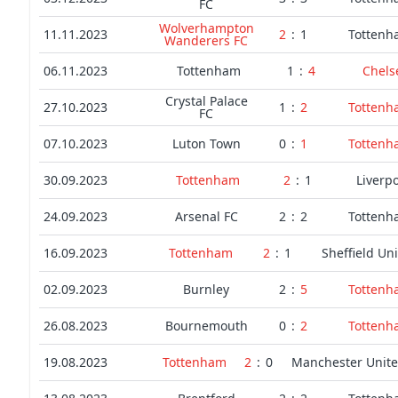
FC
Wolverhampton
11.11.2023
2
:
1
Tottenh
Wanderers FC
06.11.2023
Tottenham
1
:
4
Chels
Crystal Palace
27.10.2023
1
:
2
Tottenh
FC
07.10.2023
Luton Town
0
:
1
Tottenh
30.09.2023
Tottenham
2
:
1
Liverp
24.09.2023
Arsenal FC
2
:
2
Tottenh
16.09.2023
Tottenham
2
:
1
Sheffield Un
02.09.2023
Burnley
2
:
5
Tottenh
26.08.2023
Bournemouth
0
:
2
Tottenh
19.08.2023
Tottenham
2
:
0
Manchester Unite