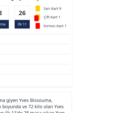
Sarı Kart 9
8
26
Çift Kart 1
ama
İlk 11
Kırmızı Kart 1
ma giyen Yves Bissouma,
m boyunda ve 72 kilo olan Yves
n ilk 11'de 28 maça çıkan Yves