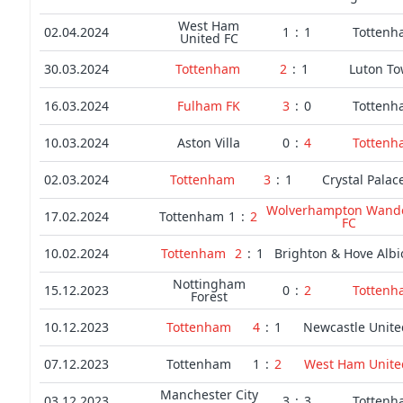
West Ham
02.04.2024
1
:
1
Tottenh
United FC
30.03.2024
Tottenham
2
:
1
Luton T
16.03.2024
Fulham FK
3
:
0
Tottenh
10.03.2024
Aston Villa
0
:
4
Tottenh
02.03.2024
Tottenham
3
:
1
Crystal Palac
Wolverhampton Wand
17.02.2024
Tottenham
1
:
2
FC
10.02.2024
Tottenham
2
:
1
Brighton & Hove Albi
Nottingham
15.12.2023
0
:
2
Tottenh
Forest
10.12.2023
Tottenham
4
:
1
Newcastle Unite
07.12.2023
Tottenham
1
:
2
West Ham Unite
Manchester City
03.12.2023
3
:
3
Tottenh