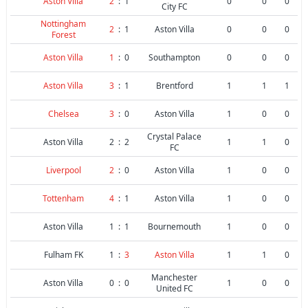
Aston Villa
2
:
1
0
0
0
City FC
Nottingham
2
:
1
Aston Villa
0
0
0
Forest
Aston Villa
1
:
0
Southampton
0
0
0
Aston Villa
3
:
1
Brentford
1
1
1
Chelsea
3
:
0
Aston Villa
1
0
0
Crystal Palace
Aston Villa
2
:
2
1
1
0
FC
Liverpool
2
:
0
Aston Villa
1
0
0
Tottenham
4
:
1
Aston Villa
1
0
0
Aston Villa
1
:
1
Bournemouth
1
0
0
Fulham FK
1
:
3
Aston Villa
1
1
0
Manchester
Aston Villa
0
:
0
1
0
0
United FC