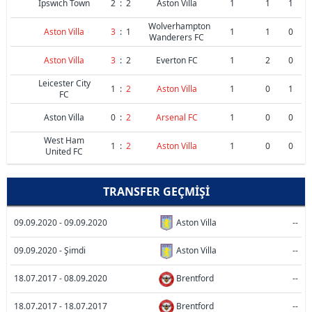
Ipswich Town
2
:
2
Aston Villa
1
1
1
Wolverhampton
Aston Villa
3
:
1
1
1
0
Wanderers FC
Aston Villa
3
:
2
Everton FC
1
2
0
Leicester City
1
:
2
Aston Villa
1
0
1
FC
Aston Villa
0
:
2
Arsenal FC
1
0
0
West Ham
1
:
2
Aston Villa
1
0
0
United FC
TRANSFER GEÇMIŞI
09.09.2020 - 09.09.2020
Aston Villa
--
09.09.2020 - Şimdi
Aston Villa
--
18.07.2017 - 08.09.2020
Brentford
--
18.07.2017 - 18.07.2017
Brentford
--