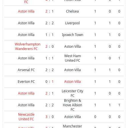
FC
Aston Villa
2
:
1
Chelsea
1
0
0
Aston Villa
2
:
2
Liverpool
1
1
0
Aston Villa
1
:
1
Ipswich Town
1
1
0
Wolverhampton
2
:
0
Aston Villa
1
0
0
Wanderers FC
West Ham
Aston Villa
1
:
1
1
0
1
United FC
Arsenal FC
2
:
2
Aston Villa
1
1
0
Everton FC
0
:
1
Aston Villa
1
1
0
Leicester City
Aston Villa
2
:
1
1
0
0
FC
Brighton &
Aston Villa
2
:
2
Hove Albion
1
1
1
FC
Newcastle
3
:
0
Aston Villa
0
0
0
United FC
Manchester