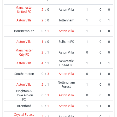
Manchester
2
:
0
Aston Villa
1
0
0
United FC
Aston Villa
2
:
0
Tottenham
1
0
1
Bournemouth
0
:
1
Aston Villa
1
1
0
Aston Villa
1
:
0
Fulham FK
1
0
0
Manchester
2
:
1
Aston Villa
0
0
0
City FC
Newcastle
Aston Villa
4
:
1
1
1
1
United FC
Southampton
0
:
3
Aston Villa
0
1
0
Nottingham
Aston Villa
2
:
1
1
0
0
Forest
Brighton &
Hove Albion
0
:
3
Aston Villa
0
0
0
FC
Brentford
0
:
1
Aston Villa
1
1
0
Crystal Palace
4
:
1
Aston Villa
1
0
1