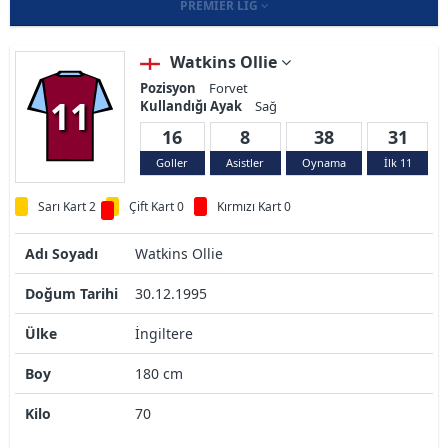
PREMIER LIG
Watkins Ollie
Pozisyon
Forvet
11
Kullandığı Ayak
Sağ
16
8
38
31
Goller
Asistler
Oynama
İlk 11
Sarı Kart 2
Çift Kart 0
Kırmızı Kart 0
Adı Soyadı
Watkins Ollie
Doğum Tarihi
30.12.1995
Ülke
İngiltere
Boy
180 cm
Kilo
70