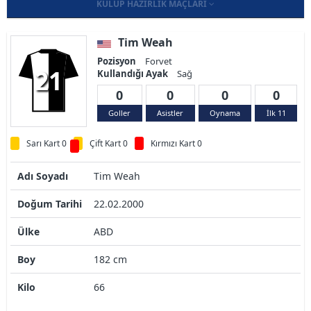
KULÜP HAZIRLIK MAÇLARI
Tim Weah
Pozisyon
Forvet
21
Kullandığı Ayak
Sağ
0
0
0
0
Goller
Asistler
Oynama
İlk 11
Sarı Kart 0
Çift Kart 0
Kırmızı Kart 0
Adı Soyadı
Tim Weah
Doğum Tarihi
22.02.2000
Ülke
ABD
Boy
182 cm
Kilo
66