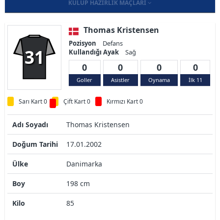
KULÜP HAZIRLIK MAÇLARI
Thomas Kristensen
Pozisyon
Defans
31
Kullandığı Ayak
Sağ
0
0
0
0
Goller
Asistler
Oynama
İlk 11
Sarı Kart 0
Çift Kart 0
Kırmızı Kart 0
Adı Soyadı
Thomas Kristensen
Doğum Tarihi
17.01.2002
Ülke
Danimarka
Boy
198 cm
Kilo
85