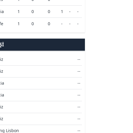
ia
1
0
0
1
-
-
fe
1
0
0
-
-
-
ŞI
iz
--
iz
--
ia
--
ia
--
iz
--
iz
--
ing Lisbon
--