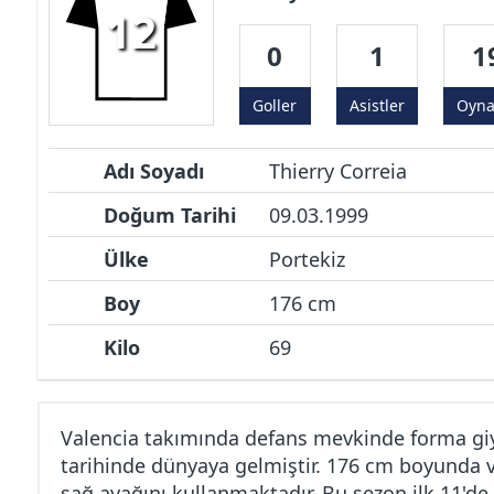
12
0
1
1
Goller
Asistler
Oyn
Adı Soyadı
Thierry Correia
Doğum Tarihi
09.03.1999
Ülke
Portekiz
Boy
176 cm
Kilo
69
Valencia takımında defans mevkinde forma giy
tarihinde dünyaya gelmiştir. 176 cm boyunda ve
sağ ayağını kullanmaktadır. Bu sezon ilk 11'de