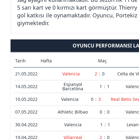
5 sarı kart ve 0 kırmızı kart görmüştür. Thierry
gol katkısı ile oynamaktadır. Oyuncu, Portekiz
giymektedir.
OYUNCU PERFORMANSI LAL
Tarih
Hafta
Maç
21.05.2022
Valencia
2
:
0
Celta de V
Espanyol
14.05.2022
1
:
1
Valenc
Barcelona
10.05.2022
Valencia
0
:
3
Real Betis Sev
07.05.2022
Athletic Bilbao
0
:
0
Valenc
30.04.2022
Valencia
1
:
1
Levan
19.04.2022
Villarreal
2
:
0
Valenc