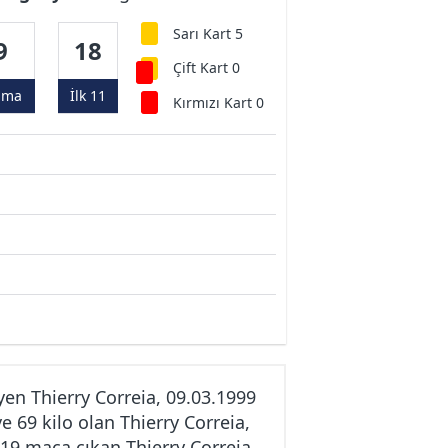
Sarı Kart 5
9
18
Çift Kart 0
ama
İlk 11
Kırmızı Kart 0
en Thierry Correia, 09.03.1999
 69 kilo olan Thierry Correia,
 19 maça çıkan Thierry Correia,