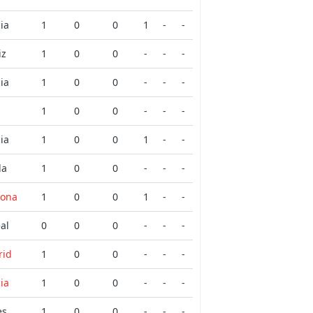
ia
1
0
0
1
-
-
iz
1
0
0
-
-
-
ia
1
0
0
-
-
-
n
1
0
0
-
-
-
ia
1
0
0
1
-
-
la
1
0
0
-
-
-
lona
1
0
0
1
-
-
eal
0
0
0
-
-
-
rid
1
0
0
-
-
-
ia
1
0
0
-
-
-
es
1
0
0
-
-
-