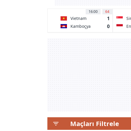
16:00
64
1
Vietnam
Si
0
Kamboçya
E
Maçları Filtrele