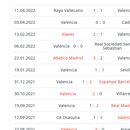
11.04.2022
Rayo Vallecano
1
:
1
Valenc
03.04.2022
Valencia
0
:
0
Cad
13.02.2022
Alaves
2
:
1
Valenc
Real Sociedad Sa
06.02.2022
Valencia
0
:
0
Sebastian
22.01.2022
Atletico Madrid
3
:
2
Valenc
19.01.2022
Valencia
1
:
1
Sevil
31.12.2021
Valencia
1
:
2
Espanyol Barce
30.10.2021
Valencia
2
:
0
Villarr
19.09.2021
Valencia
1
:
2
Real Mad
12.09.2021
CA Osasuna
1
:
4
Valenc
27.08.2021
Valencia
3
:
0
Alav