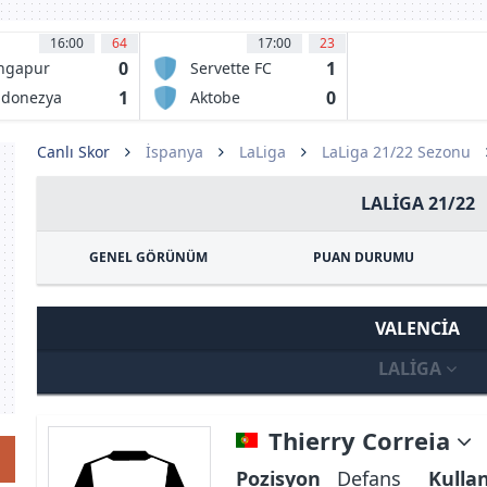
16:00
64
17:00
23
0
1
ngapur
Servette FC
Chenois
1
0
ndonezya
Aktobe
Canlı Skor
İspanya
LaLiga
LaLiga 21/22 Sezonu
LALIGA 21/22
GENEL GÖRÜNÜM
PUAN DURUMU
VALENCIA
LALIGA
Thierry Correia
Pozisyon
Defans
Kulla