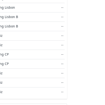
ing Lisbon
--
ng Lisbon B
--
ng Lisbon B
--
iz
--
iz
--
ing CP
--
ing CP
--
iz
--
iz
--
iz
--