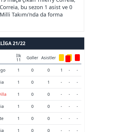
 Correia, bu sezon 1 asist ve 0
 Milli Takımı'nda da forma
IGA 21/22
İlk
Goller
Asistler
11
igo
1
0
0
1
-
-
ia
1
0
1
-
-
-
illa
1
0
0
-
-
-
ia
1
0
0
-
-
-
te
1
0
0
-
-
-
ia
1
0
0
-
-
-