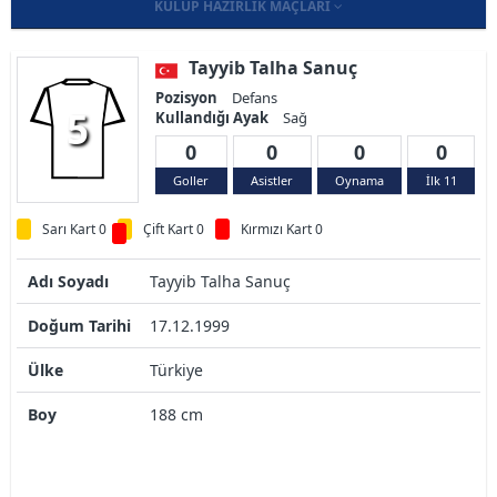
KULÜP HAZIRLIK MAÇLARI
Tayyib Talha Sanuç
Pozisyon
Defans
5
Kullandığı Ayak
Sağ
0
0
0
0
Goller
Asistler
Oynama
İlk 11
Sarı Kart 0
Çift Kart 0
Kırmızı Kart 0
Adı Soyadı
Tayyib Talha Sanuç
Doğum Tarihi
17.12.1999
Ülke
Türkiye
Boy
188 cm