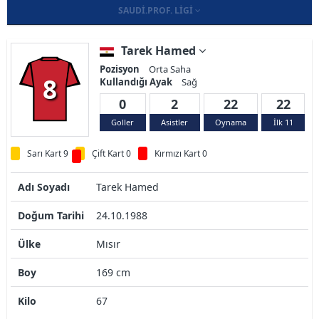
SAUDI.PROF. LIGI
Tarek Hamed
Pozisyon
Orta Saha
8
Kullandığı Ayak
Sağ
0
2
22
22
Goller
Asistler
Oynama
İlk 11
Sarı Kart 9
Çift Kart 0
Kırmızı Kart 0
Adı Soyadı
Tarek Hamed
Doğum Tarihi
24.10.1988
Ülke
Mısır
Boy
169 cm
Kilo
67