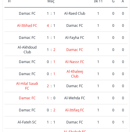
H
Maç
İlk 11
G
A
Damac FC
1
:
1
Al-Raed Club
1
0
0
Al-Ittihad FC
4
:
1
Damac FC
1
0
0
Damac FC
1
:
1
Al-Fayha FC
1
0
0
Al-Akhdoud
1
:
2
Damac FC
1
0
0
Club
Damac FC
0
:
1
Al-Nassr FC
1
0
0
Al-Khaleej
Damac FC
0
:
1
1
0
0
Club
Al-Hilal Saudi
2
:
1
Damac FC
1
0
0
FC
Damac FC
1
:
0
Al-Wehda FC
1
0
0
Damac FC
0
:
2
Al-Ittifaq FC
1
0
0
Al-Fateh SC
1
:
1
Damac FC
1
0
1
AL Shabab FC