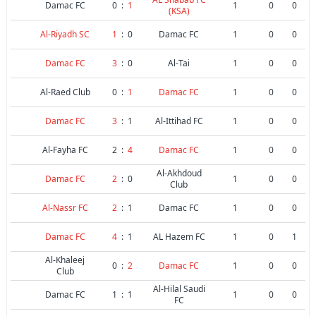
Damac FC
0
:
1
1
0
0
(KSA)
Al-Riyadh SC
1
:
0
Damac FC
1
0
0
Damac FC
3
:
0
Al-Tai
1
0
0
Al-Raed Club
0
:
1
Damac FC
1
0
0
Damac FC
3
:
1
Al-Ittihad FC
1
0
0
Al-Fayha FC
2
:
4
Damac FC
1
0
0
Al-Akhdoud
Damac FC
2
:
0
1
0
0
Club
Al-Nassr FC
2
:
1
Damac FC
1
0
0
Damac FC
4
:
1
AL Hazem FC
1
0
1
Al-Khaleej
0
:
2
Damac FC
1
0
0
Club
Al-Hilal Saudi
Damac FC
1
:
1
1
0
0
FC