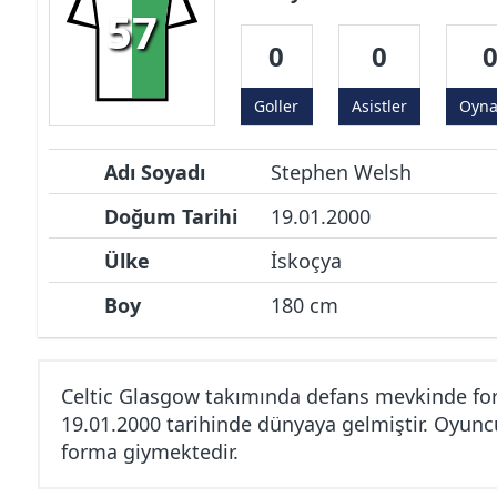
57
0
0
Goller
Asistler
Oyn
Adı Soyadı
Stephen Welsh
Doğum Tarihi
19.01.2000
Ülke
İskoçya
Boy
180 cm
Celtic Glasgow takımında defans mevkinde fo
19.01.2000 tarihinde dünyaya gelmiştir. Oyuncu
forma giymektedir.