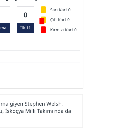
Sarı Kart 0
0
0
Çift Kart 0
ama
İlk 11
Kırmızı Kart 0
rma giyen Stephen Welsh,
, İskoçya Milli Takımı'nda da