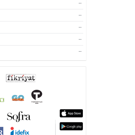
--
--
--
--
--