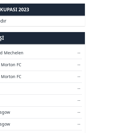
KUPASI 2023
dır
ŞI
ed Mechelen
--
 Morton FC
--
 Morton FC
--
--
--
asgow
--
asgow
--