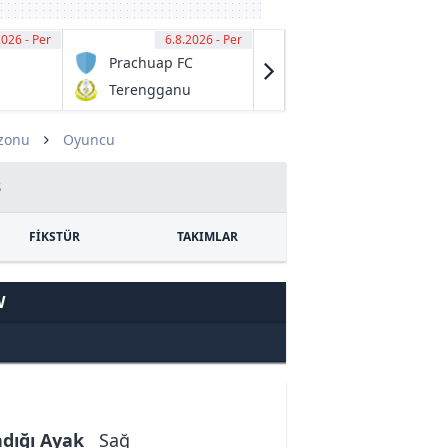
2026 - Per
00
6.8.2026 - Per
13:00
6.8.2026 - Per
13:00
Prachuap FC
Granville
Rage
Terengganu
Fraser Park
FC
FK
ezonu
Oyuncu
3
FİKSTÜR
TAKIMLAR
W
ndığı Ayak
Sağ