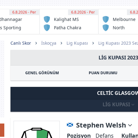
6.8.2026 - Per
12:30
6.8.2026 - Per
12:30
6.8.
13:
dhannagar
Kalighat MS
Melbourne
sa
Victory FC
s Sporting
Patha Chakra
North
ub
Sunshine
Eagles FC
Canlı Skor
İskoçya
Lig Kupası
Lig Kupası 2023 S
LIG KUPASI 202
GENEL GÖRÜNÜM
PUAN DURUMU
CELTIC GLASGO
LIG KUPASI
Stephen Welsh
Pozisyon
Defans
Kulla