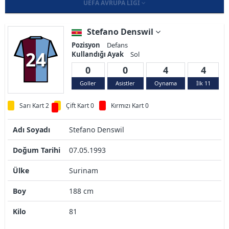
UEFA AVRUPA LIGI
Stefano Denswil
Pozisyon
Defans
24
Kullandığı Ayak
Sol
0
0
4
4
Goller
Asistler
Oynama
İlk 11
Sarı Kart 2
Çift Kart 0
Kırmızı Kart 0
Adı Soyadı
Stefano Denswil
Doğum Tarihi
07.05.1993
Ülke
Surinam
Boy
188 cm
Kilo
81