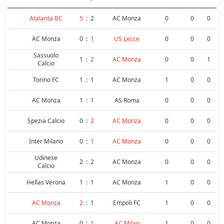
Atalanta BC
5
:
2
AC Monza
0
0
0
AC Monza
0
:
1
US Lecce
0
0
0
Sassuolo
1
:
2
AC Monza
0
0
1
Calcio
Torino FC
1
:
1
AC Monza
1
0
0
AC Monza
1
:
1
AS Roma
0
0
0
Spezia Calcio
0
:
2
AC Monza
0
0
0
Inter Milano
0
:
1
AC Monza
0
0
0
Udinese
2
:
2
AC Monza
0
0
0
Calcio
Hellas Verona
1
:
1
AC Monza
1
0
0
AC Monza
2
:
1
Empoli FC
1
0
0
AC Monza
0
:
1
AC Milan
1
0
0