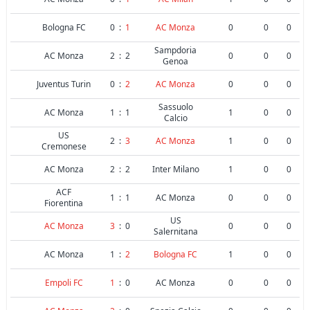
Bologna FC
0
:
1
AC Monza
0
0
0
Sampdoria
AC Monza
2
:
2
0
0
0
Genoa
Juventus Turin
0
:
2
AC Monza
0
0
0
Sassuolo
AC Monza
1
:
1
1
0
0
Calcio
US
2
:
3
AC Monza
1
0
0
Cremonese
AC Monza
2
:
2
Inter Milano
1
0
0
ACF
1
:
1
AC Monza
0
0
0
Fiorentina
US
AC Monza
3
:
0
0
0
0
Salernitana
AC Monza
1
:
2
Bologna FC
1
0
0
Empoli FC
1
:
0
AC Monza
0
0
0