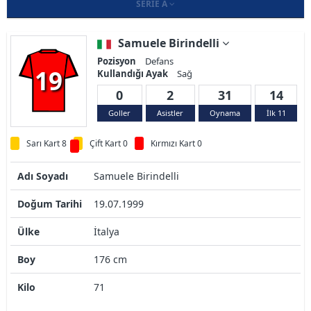
SERIE A
Samuele Birindelli
Pozisyon
Defans
19
Kullandığı Ayak
Sağ
0
2
31
14
Goller
Asistler
Oynama
İlk 11
Sarı Kart 8
Çift Kart 0
Kırmızı Kart 0
Adı Soyadı
Samuele Birindelli
Doğum Tarihi
19.07.1999
Ülke
İtalya
Boy
176 cm
Kilo
71