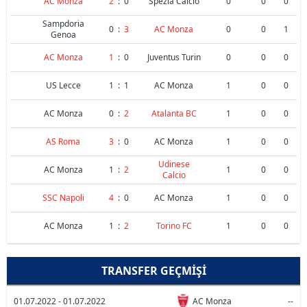
AC Monza
2
:
0
Spezia Calcio
0
0
0
Sampdoria
0
:
3
AC Monza
0
0
1
Genoa
AC Monza
1
:
0
Juventus Turin
0
0
0
US Lecce
1
:
1
AC Monza
1
0
0
AC Monza
0
:
2
Atalanta BC
1
0
0
AS Roma
3
:
0
AC Monza
1
0
0
Udinese
AC Monza
1
:
2
1
0
0
Calcio
SSC Napoli
4
:
0
AC Monza
1
0
0
AC Monza
1
:
2
Torino FC
1
0
0
TRANSFER GEÇMIŞI
01.07.2022 - 01.07.2022
AC Monza
--