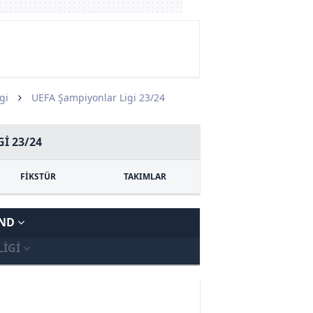
gi
UEFA Şampiyonlar Ligi 23/24
I 23/24
FİKSTÜR
TAKIMLAR
UND
LIGI