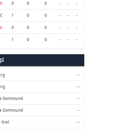
nd
0
0
0
-
-
-
FC
1
0
0
-
-
-
nd
0
0
0
-
-
-
1
0
0
-
-
-
ŞI
urg
--
urg
--
ia Dortmund
--
ia Dortmund
--
 Kiel
--