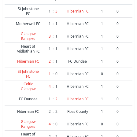
St Johnstone
1
:
3
Hibernian FC
1
0
FC
Motherwell FC
1
:
1
Hibernian FC
1
0
Glasgow
3
:
1
Hibernian FC
1
0
Rangers
Heart of
1
:
1
Hibernian FC
1
0
Midlothian FC
Hibernian FC
2
:
1
FC Dundee
1
0
St Johnstone
1
:
0
Hibernian FC
0
0
FC
Celtic
4
:
1
Hibernian FC
1
0
Glasgow
FC Dundee
1
:
2
Hibernian FC
1
0
Hibernian FC
2
:
2
Ross County
1
0
Glasgow
4
:
0
Hibernian FC
0
0
Rangers
Heart of
2
:
2
Hibernian FC
1
0