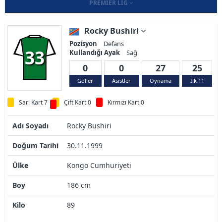
PREMIER LIG
Rocky Bushiri
Pozisyon
Defans
33
Kullandığı Ayak
Sağ
0
0
27
25
Goller
Asistler
Oynama
İlk 11
Sarı Kart 7
Çift Kart 0
Kırmızı Kart 0
Adı Soyadı
Rocky Bushiri
Doğum Tarihi
30.11.1999
Ülke
Kongo Cumhuriyeti
Boy
186 cm
Kilo
89