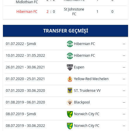
Midlothian FC
St Johnstone
Hibernian FC
2
:
0
1
0
FC
TRANSFER GEÇMIŞI
01.07.2022 - Şimdi
Hibernian FC
--
10.01.2022 - 31.05.2022
Hibernian FC
--
26.01.2021 - 30.06.2021
Eupen
--
01.07.2020 - 25.01.2021
Yellow-Red Mechelen
--
07.01.2020 - 30.06.2020
ST. Truidense VV
--
01.08.2019 - 06.01.2020
Blackpool
--
08.07.2019 - Şimdi
Norwich City FC
--
08.07.2019 - 30.06.2022
Norwich City FC
--