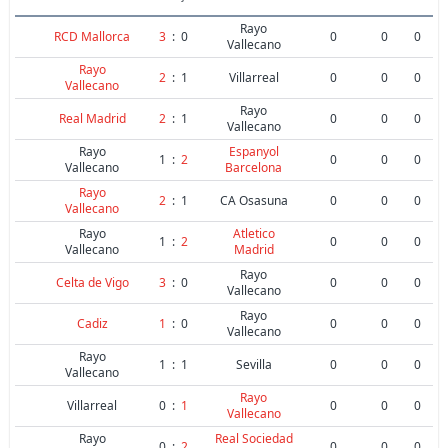
Rayo
RCD Mallorca
3
:
0
0
0
0
Vallecano
Rayo
2
:
1
Villarreal
0
0
0
Vallecano
Rayo
Real Madrid
2
:
1
0
0
0
Vallecano
Rayo
Espanyol
1
:
2
0
0
0
Vallecano
Barcelona
Rayo
2
:
1
CA Osasuna
0
0
0
Vallecano
Rayo
Atletico
1
:
2
0
0
0
Vallecano
Madrid
Rayo
Celta de Vigo
3
:
0
0
0
0
Vallecano
Rayo
Cadiz
1
:
0
0
0
0
Vallecano
Rayo
1
:
1
Sevilla
0
0
0
Vallecano
Rayo
Villarreal
0
:
1
0
0
0
Vallecano
Rayo
Real Sociedad
0
:
2
0
0
0