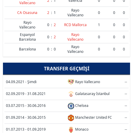
2
:
1
Valencia
0
0
0
Vallecano
Rayo
CA Osasuna
2
:
1
0
0
0
Vallecano
Rayo
0
:
2
RCD Mallorca
1
0
0
Vallecano
Espanyol
Rayo
0
:
2
0
0
0
Barcelona
Vallecano
Rayo
Barcelona
0
:
0
0
0
0
Vallecano
TRANSFER GEÇMIŞI
04.09.2021 - Şimdi
Rayo Vallecano
--
02.09.2019 - 31.08.2021
Galatasaray İstanbul
--
03.07.2015 - 30.06.2016
Chelsea
--
01.09.2014 - 30.06.2015
Manchester United FC
--
01.07.2013 - 01.09.2019
Monaco
--