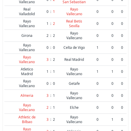
Vallecano
San Sebastian
Real
Rayo
0
:
1
0
0
0
Valladolid
Vallecano
Rayo
Real Betis
1
:
2
0
0
0
Vallecano
Sevilla
Rayo
Girona
2
:
2
0
0
0
Vallecano
Rayo
0
:
0
Celta de Vigo
1
0
0
Vallecano
Rayo
3
:
2
Real Madrid
0
0
0
Vallecano
Atletico
Rayo
1
:
1
1
1
0
Madrid
Vallecano
Rayo
0
:
0
Getafe
0
0
0
Vallecano
Rayo
Almeria
3
:
1
0
0
0
Vallecano
Rayo
2
:
1
Elche
0
0
0
Vallecano
Athletic de
Rayo
3
:
2
0
1
0
Bilbao
Vallecano
Rayo