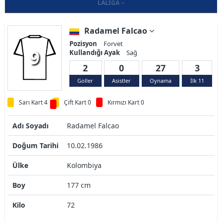
LALIGA
Radamel Falcao
Pozisyon
Forvet
9
Kullandığı Ayak
Sağ
2
0
27
3
Goller
Asistler
Oynama
İlk 11
Sarı Kart 4
Çift Kart 0
Kırmızı Kart 0
Adı Soyadı
Radamel Falcao
Doğum Tarihi
10.02.1986
Ülke
Kolombiya
Boy
177 cm
Kilo
72