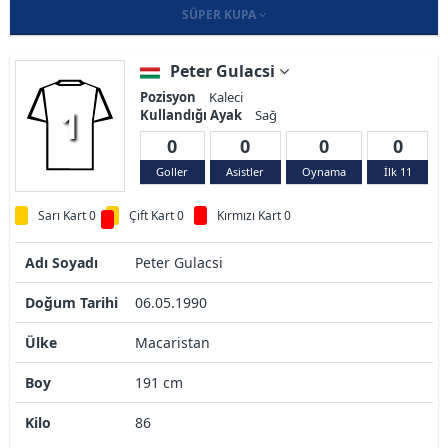
SÜPER KUPA
Peter Gulacsi
Pozisyon
Kaleci
1
Kullandığı Ayak
Sağ
0
0
0
0
Goller
Asistler
Oynama
İlk 11
Sarı Kart 0
Çift Kart 0
Kırmızı Kart 0
Adı Soyadı
Peter Gulacsi
Doğum Tarihi
06.05.1990
Ülke
Macaristan
Boy
191 cm
Kilo
86