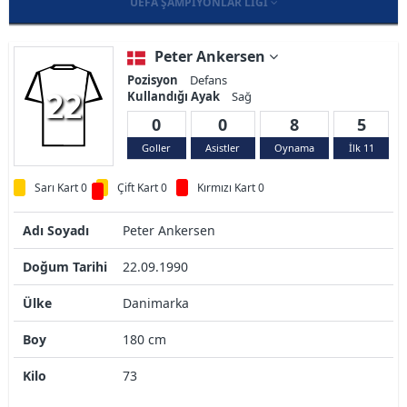
UEFA ŞAMPIYONLAR LIGI
Peter Ankersen
Pozisyon
Defans
22
Kullandığı Ayak
Sağ
0
0
8
5
Goller
Asistler
Oynama
İlk 11
Sarı Kart 0
Çift Kart 0
Kırmızı Kart 0
Adı Soyadı
Peter Ankersen
Doğum Tarihi
22.09.1990
Ülke
Danimarka
Boy
180 cm
Kilo
73