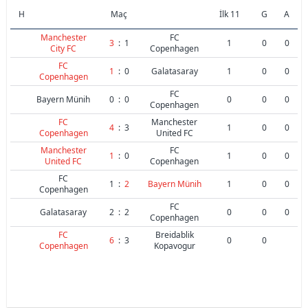
H
Maç
İlk 11
G
A
Manchester
FC
3
:
1
1
0
0
City FC
Copenhagen
FC
1
:
0
Galatasaray
1
0
0
Copenhagen
FC
Bayern Münih
0
:
0
0
0
0
Copenhagen
FC
Manchester
4
:
3
1
0
0
Copenhagen
United FC
Manchester
FC
1
:
0
1
0
0
United FC
Copenhagen
FC
1
:
2
Bayern Münih
1
0
0
Copenhagen
FC
Galatasaray
2
:
2
0
0
0
Copenhagen
FC
Breidablik
6
:
3
0
0
Copenhagen
Kopavogur