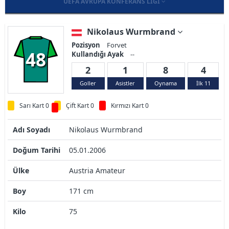
UEFA AVRUPA KONFERANS LIGI
Nikolaus Wurmbrand
Pozisyon
Forvet
48
Kullandığı Ayak
--
2
1
8
4
Goller
Asistler
Oynama
İlk 11
Sarı Kart 0
Çift Kart 0
Kırmızı Kart 0
Adı Soyadı
Nikolaus Wurmbrand
Doğum Tarihi
05.01.2006
Ülke
Austria Amateur
Boy
171 cm
Kilo
75