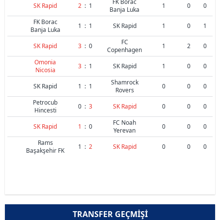
FK Borac
SK Rapid
2
:
1
1
0
0
Banja Luka
FK Borac
1
:
1
SK Rapid
1
0
1
Banja Luka
FC
SK Rapid
3
:
0
1
2
0
Copenhagen
Omonia
3
:
1
SK Rapid
1
0
0
Nicosia
Shamrock
SK Rapid
1
:
1
0
0
0
Rovers
Petrocub
0
:
3
SK Rapid
0
0
0
Hincesti
FC Noah
SK Rapid
1
:
0
0
0
0
Yerevan
Rams
1
:
2
SK Rapid
0
0
0
Başakşehir FK
TRANSFER GEÇMIŞI