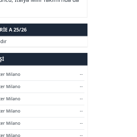
IE A 25/26
dır
ŞI
ter Milano
--
ter Milano
--
ter Milano
--
ter Milano
--
ter Milano
--
ter Milano
--