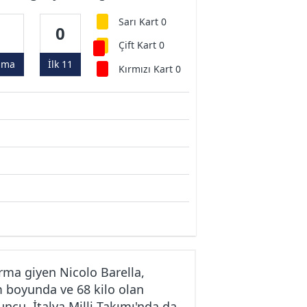
Sarı Kart 0
0
0
Çift Kart 0
ama
İlk 11
Kırmızı Kart 0
rma giyen Nicolo Barella,
m boyunda ve 68 kilo olan
ncu, İtalya Milli Takımı'nda da