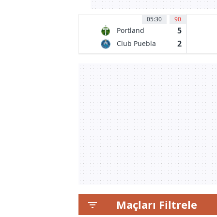
05:30
90
5
Portland
Timbers
2
Club Puebla
Maçları Filtrele