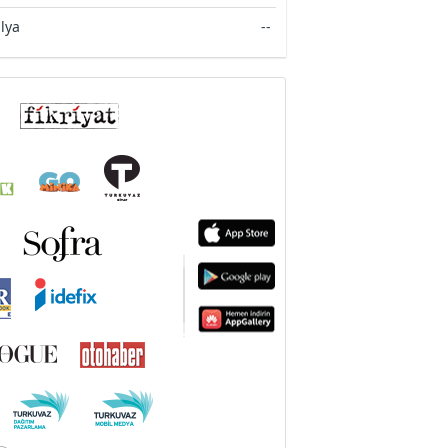
alya
--