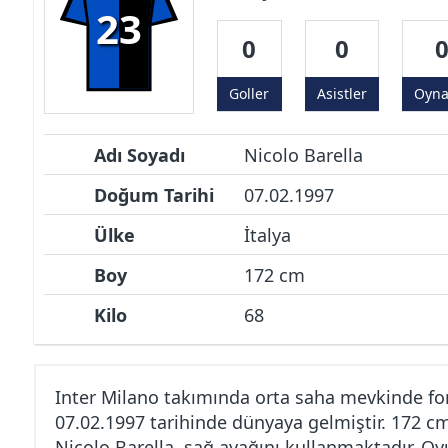
23
0
0
Goller
Asistler
Oyn
Adı Soyadı
Nicolo Barella
Doğum Tarihi
07.02.1997
Ülke
İtalya
Boy
172 cm
Kilo
68
Inter Milano takımında orta saha mevkinde fo
07.02.1997 tarihinde dünyaya gelmiştir. 172 c
Nicolo Barella, sağ ayağını kullanmaktadır. Oyu