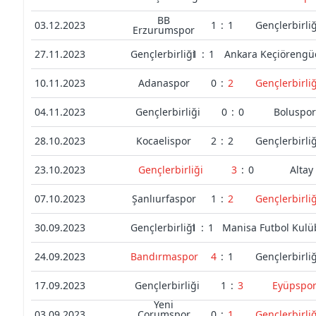
BB
03.12.2023
1
:
1
Gençlerbirliğ
Erzurumspor
27.11.2023
Gençlerbirliği
1
:
1
Ankara Keçiörengü
10.11.2023
Adanaspor
0
:
2
Gençlerbirliğ
04.11.2023
Gençlerbirliği
0
:
0
Boluspo
28.10.2023
Kocaelispor
2
:
2
Gençlerbirliğ
23.10.2023
Gençlerbirliği
3
:
0
Altay
07.10.2023
Şanlıurfaspor
1
:
2
Gençlerbirliğ
30.09.2023
Gençlerbirliği
1
:
1
Manisa Futbol Kul
24.09.2023
Bandırmaspor
4
:
1
Gençlerbirliğ
17.09.2023
Gençlerbirliği
1
:
3
Eyüpspo
Yeni
03.09.2023
Çorumspor
0
:
1
Gençlerbirliğ