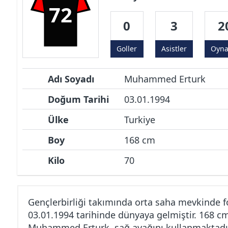
72
0
3
2
Goller
Asistler
Oyn
Adı Soyadı
Muhammed Erturk
Doğum Tarihi
03.01.1994
Ülke
Turkiye
Boy
168 cm
Kilo
70
Gençlerbirliği takımında orta saha mevkinde
03.01.1994 tarihinde dünyaya gelmiştir. 168 c
Muhammed Erturk, sağ ayağını kullanmaktadır.