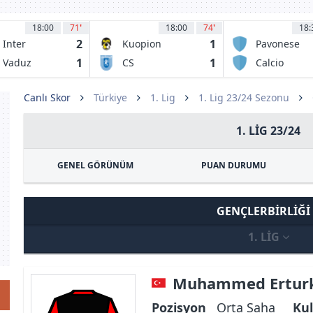
18:00
71
'
18:00
74
'
18:
2
1
 Inter
Kuopion
Pavonese
rku
Palloseura
1
1
 Vaduz
CS
Calcio
Universitatea
Desenzano
Craiova 1948
Canlı Skor
Türkiye
1. Lig
1. Lig 23/24 Sezonu
1. LIG 23/24
GENEL GÖRÜNÜM
PUAN DURUMU
GENÇLERBIRLIĞI
1. LIG
Muhammed Ertur
Pozisyon
Orta Saha
Kul