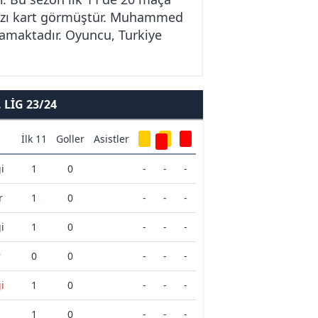
mızı kart görmüştür. Muhammed
ynamaktadır. Oyuncu, Turkiye
LIG 23/24
İlk 11
Goller
Asistler
i
1
0
-
-
-
r
1
0
-
-
-
i
1
0
-
-
-
r
0
0
-
-
-
i
1
0
-
-
-
1
0
-
-
-