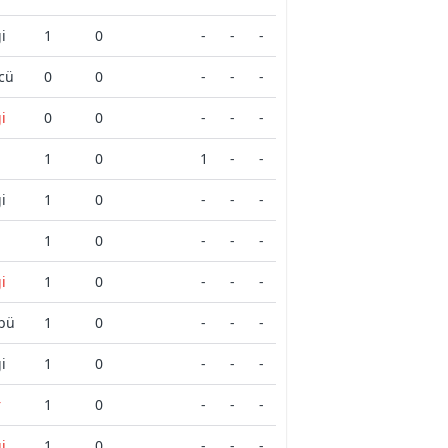
i
1
0
-
-
-
cü
0
0
-
-
-
i
0
0
-
-
-
r
1
0
1
-
-
i
1
0
-
-
-
1
0
-
-
-
i
1
0
-
-
-
übü
1
0
-
-
-
i
1
0
-
-
-
r
1
0
-
-
-
i
1
0
-
-
-