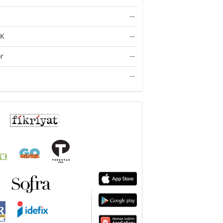
--
FK
--
r
--
--