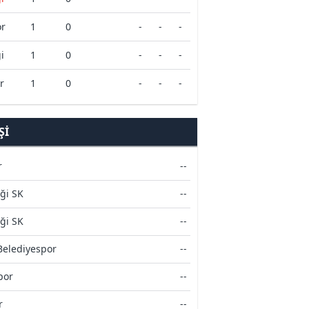
r
1
0
-
-
-
i
1
0
-
-
-
r
1
0
-
-
-
ŞI
r
--
iği SK
--
iği SK
--
Belediyespor
--
por
--
r
--