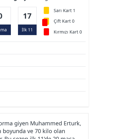
Sarı Kart 1
0
17
Çift Kart 0
ama
İlk 11
Kırmızı Kart 0
 forma giyen Muhammed Erturk,
m boyunda ve 70 kilo olan
 Bu sezon ilk 11'de 20 maça