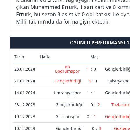
çıkan Muhammed Erturk, 1 sarı kart ve 0 kır
Erturk, bu sezon 3 asist ve 0 gol katkısı ile o
Milli Takımı'nda da forma giymektedir.
OYUNCU PERFORMANSI 1. 
Tarih
Hafta
Maç
BB
28.01.2024
1
:
0
Gençlerbirliğ
Bodrumspor
21.01.2024
Gençlerbirliği
3
:
1
Sakaryaspo
14.01.2024
Ümraniyespor
1
:
1
Gençlerbirliğ
23.12.2023
Gençlerbirliği
0
:
2
Tuzlaspo
19.12.2023
Giresunspor
0
:
1
Gençlerbirliğ
10.12.2023
Gençlerbirliği
0
:
3
Göztepe