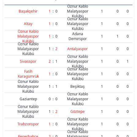
Öznur Kablo
Başakşehir
1
:
0
Malatyaspor
1
0
0
Kulübü
Öznur Kablo
Altay
1
:
0
Malatyaspor
1
0
0
Kulübü
Öznur Kablo
Adana
Malatyaspor
1
:
0
1
1
0
Demirspor
Kulübü
Öznur Kablo
Malatyaspor
1
:
2
Antalyaspor
1
0
0
Kulübü
Öznur Kablo
Sivasspor
2
:
1
Malatyaspor
1
0
1
Kulübü
Öznur Kablo
Fatih
1
:
0
Malatyaspor
1
0
0
Karagümrük
Kulübü
Öznur Kablo
Malatyaspor
1
:
1
Beşiktaş
1
0
0
Kulübü
Öznur Kablo
Gaziantep
0
:
0
Malatyaspor
1
0
0
Kulübü
Öznur Kablo
Malatyaspor
1
:
2
Göztepe
1
0
0
Kulübü
Öznur Kablo
Trabzonspor
1
:
0
Malatyaspor
1
0
0
Kulübü
Öznur Kablo
Fenerbahçe
2
:
0
Malatyaspor
1
0
0