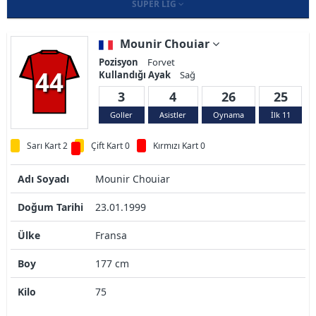
SÜPER LIG
Mounir Chouiar
Pozisyon
Forvet
44
Kullandığı Ayak
Sağ
3
4
26
25
Goller
Asistler
Oynama
İlk 11
Sarı Kart 2
Çift Kart 0
Kırmızı Kart 0
Adı Soyadı
Mounir Chouiar
Doğum Tarihi
23.01.1999
Ülke
Fransa
Boy
177 cm
Kilo
75