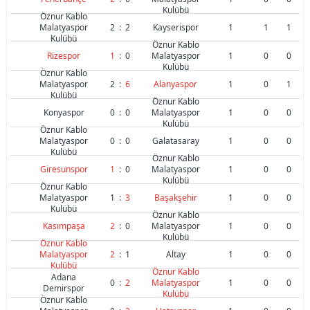
Kulübü
Öznur Kablo
Malatyaspor
2
:
2
Kayserispor
1
1
1
Kulübü
Öznur Kablo
Rizespor
1
:
0
Malatyaspor
1
0
0
Kulübü
Öznur Kablo
Malatyaspor
2
:
6
Alanyaspor
1
0
1
Kulübü
Öznur Kablo
Konyaspor
0
:
0
Malatyaspor
1
0
0
Kulübü
Öznur Kablo
Malatyaspor
0
:
0
Galatasaray
1
0
0
Kulübü
Öznur Kablo
Giresunspor
1
:
0
Malatyaspor
1
0
0
Kulübü
Öznur Kablo
Malatyaspor
1
:
3
Başakşehir
1
0
0
Kulübü
Öznur Kablo
Kasımpaşa
2
:
0
Malatyaspor
1
0
0
Kulübü
Öznur Kablo
Malatyaspor
2
:
1
Altay
1
0
0
Kulübü
Öznur Kablo
Adana
0
:
2
Malatyaspor
1
0
0
Demirspor
Kulübü
Öznur Kablo