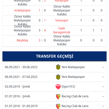
Malatyaspor
0
:
2
Hatayspor
1
0
0
Kulübü
Öznur Kablo
Antalyaspor
1
:
0
Malatyaspor
1
0
0
Kulübü
Öznur Kablo
Malatyaspor
0
:
1
Sivasspor
1
0
0
Kulübü
Öznur Kablo
Fatih
Malatyaspor
3
:
4
1
1
1
Karagümrük
Kulübü
Öznur Kablo
Beşiktaş
3
:
0
Malatyaspor
0
0
0
Kulübü
TRANSFER GEÇMIŞI
06.09.2021 - 30.06.2022
Yeni Malatyaspor
--
06.09.2021 - 07.04.2022
Yeni Malatyaspor
--
02.09.2019 - Şimdi
Dijon FCO
--
01.07.2016 - Şimdi
Racing Club de Lens
--
01.07.2016 - 01.09.2019
Racing Club de Lens
--