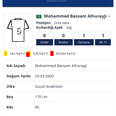
SÜPER KUPA
Mohammed Bassam Alhurayji
Pozisyon
Orta Saha
6
Kullandığı Ayak
Sağ
0
0
1
1
Goller
Asistler
Oynama
İlk 11
Sarı Kart 0
Çift Kart 0
Kırmızı Kart 0
Adı Soyadı
Mohammed Bassam Alhurayji
Doğum Tarihi
29.03.2000
Ülke
Suudi Arabistan
Boy
170 cm
Kilo
60