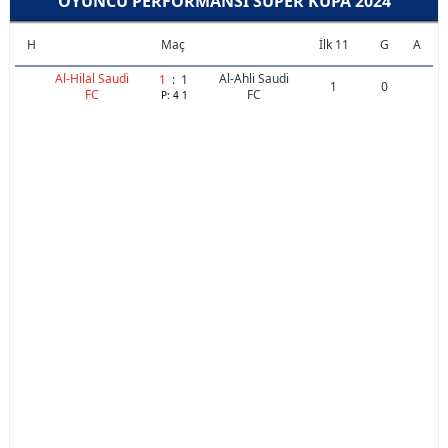
OYUNCU PERFORMANSI SÜPER KUPA 2024
H
Maç
İlk 11
G
A
Al-Hilal Saudi
Al-Ahli Saudi
1
:
1
1
0
FC
FC
P:
4
1