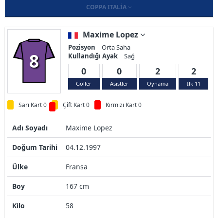
COPPA ITALIA
Maxime Lopez
Pozisyon
Orta Saha
8
Kullandığı Ayak
Sağ
0
0
2
2
Goller
Asistler
Oynama
İlk 11
Sarı Kart 0
Çift Kart 0
Kırmızı Kart 0
Adı Soyadı
Maxime Lopez
Doğum Tarihi
04.12.1997
Ülke
Fransa
Boy
167 cm
Kilo
58