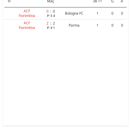
H
Maç
İlk 11
G
A
ACF
0
:
0
Bologna FC
1
0
0
Fiorentina
P:
5
4
ACF
2
:
2
Parma
1
0
0
Fiorentina
P:
4
1