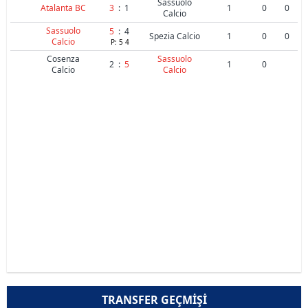
Sassuolo
Atalanta BC
3
:
1
1
0
0
Calcio
Sassuolo
5
:
4
Spezia Calcio
1
0
0
Calcio
P:
5
4
Cosenza
Sassuolo
2
:
5
1
0
Calcio
Calcio
TRANSFER GEÇMIŞI