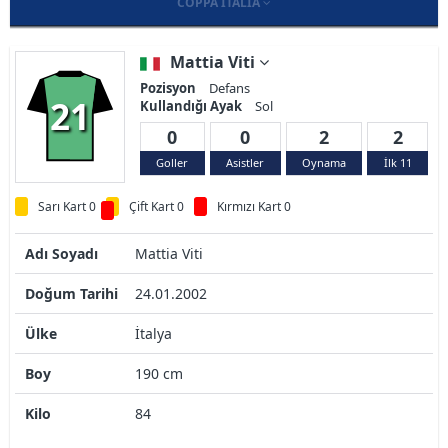
COPPA ITALIA
Mattia Viti
Pozisyon
Defans
21
Kullandığı Ayak
Sol
0
0
2
2
Goller
Asistler
Oynama
İlk 11
Sarı Kart 0
Çift Kart 0
Kırmızı Kart 0
Adı Soyadı
Mattia Viti
Doğum Tarihi
24.01.2002
Ülke
İtalya
Boy
190 cm
Kilo
84