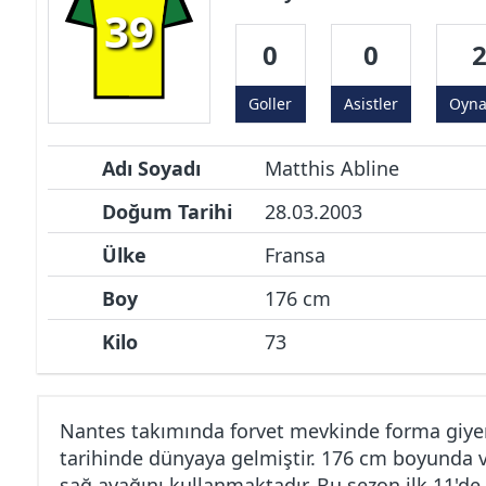
39
0
0
Goller
Asistler
Oyn
Adı Soyadı
Matthis Abline
Doğum Tarihi
28.03.2003
Ülke
Fransa
Boy
176 cm
Kilo
73
Nantes takımında forvet mevkinde forma giyen
tarihinde dünyaya gelmiştir. 176 cm boyunda v
sağ ayağını kullanmaktadır. Bu sezon ilk 11'de