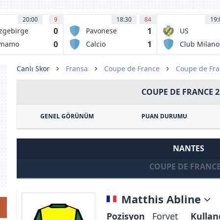
20:00
9
18:30
84
19:
0
1
zgebirge
Pavonese
US
Pergolettes
0
1
ynamo
Calcio
Club Milano
1932
Desenzano
SSD
Canlı Skor
Fransa
Coupe de France
Coupe de Fra
COUPE DE FRANCE 2
GENEL GÖRÜNÜM
PUAN DURUMU
NANTES
COUPE DE FRANC
Matthis Abline
Pozisyon
Forvet
Kullan