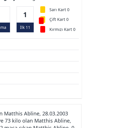
Sarı Kart 0
2
1
Çift Kart 0
ama
İlk 11
Kırmızı Kart 0
 Matthis Abline, 28.03.2003
e 73 kilo olan Matthis Abline,
 2 maça çıkan Matthis Abline, 0