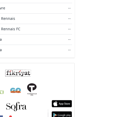
vre
--
 Rennais
--
 Rennais FC
--
a
--
a
--