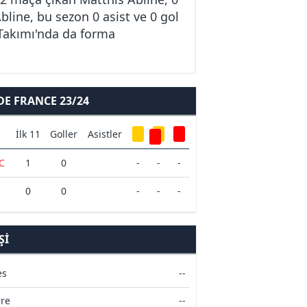
bline, bu sezon 0 asist ve 0 gol
 Takımı'nda da forma
E FRANCE 23/24
İlk 11
Goller
Asistler
FC
1
0
-
-
-
0
0
-
-
-
ŞI
es
--
re
--