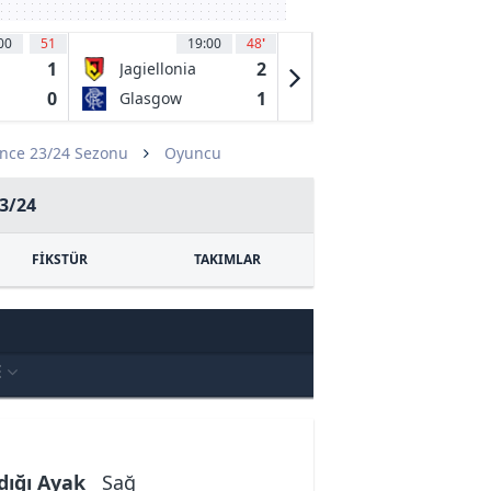
00
51
19:00
48
'
19:00
54
'
1
2
0
Jagiellonia
Maccabi Tel
e
Bialystok
Aviv FC
0
1
2
Glasgow
PFC CSKA
Rangers
Sofia
nce 23/24 Sezonu
Oyuncu
3/24
FİKSTÜR
TAKIMLAR
E
dığı Ayak
Sağ