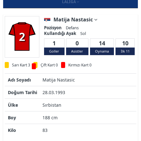
LALIGA
Matija Nastasic
Pozisyon
Defans
2
Kullandığı Ayak
Sol
1
0
14
10
Goller
Asistler
Oynama
İlk 11
Sarı Kart 3
Çift Kart 0
Kırmızı Kart 0
Adı Soyadı
Matija Nastasic
Doğum Tarihi
28.03.1993
Ülke
Sırbistan
Boy
188 cm
Kilo
83