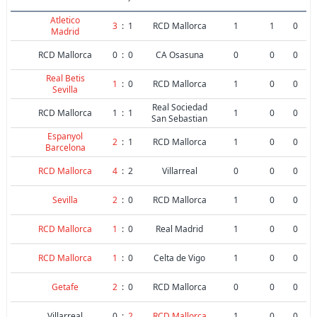
Atletico
3
:
1
RCD Mallorca
1
1
0
Madrid
RCD Mallorca
0
:
0
CA Osasuna
0
0
0
Real Betis
1
:
0
RCD Mallorca
1
0
0
Sevilla
Real Sociedad
RCD Mallorca
1
:
1
1
0
0
San Sebastian
Espanyol
2
:
1
RCD Mallorca
1
0
0
Barcelona
RCD Mallorca
4
:
2
Villarreal
0
0
0
Sevilla
2
:
0
RCD Mallorca
1
0
0
RCD Mallorca
1
:
0
Real Madrid
1
0
0
RCD Mallorca
1
:
0
Celta de Vigo
1
0
0
Getafe
2
:
0
RCD Mallorca
0
0
0
Villarreal
0
:
2
RCD Mallorca
1
0
0