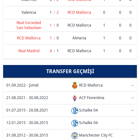
Valencia
1
:
2
RCD Mallorca
0
0
0
Real Sociedad
1
:
0
RCD Mallorca
1
0
0
San Sebastian
RCD Mallorca
1
:
0
Almeria
1
0
0
Real Madrid
4
:
1
RCD Mallorca
1
0
0
TRANSFER GEÇMIŞI
01.09.2022 - Şimdi
RCD Mallorca
--
21.08.2021 - 30.08.2022
ACF Fiorentina
--
01.07.2015 - 20.08.2021
Schalke 04
--
12.01.2015 - 30.06.2015
Schalke 04
--
31.08.2012 - 30.06.2015
Manchester City FC
--