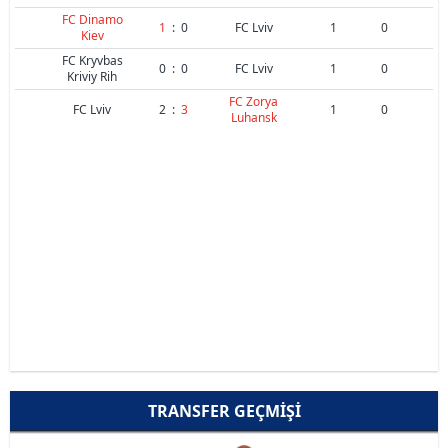
FC Dinamo
1
:
0
FC Lviv
1
0
Kiev
FC Kryvbas
0
:
0
FC Lviv
1
0
Kriviy Rih
FC Zorya
FC Lviv
2
:
3
1
0
Luhansk
TRANSFER GEÇMIŞI