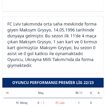
FC Lviv takımında orta saha mevkinde forma
giyen Maksym Grysyo, 14.05.1996 tarihinde
dünyaya gelmiştir. Bu sezon ilk 11'de 4 maça
çıkan Maksym Grysyo, 1 sarı kart ve 0 kırmızı
kart görmüştür. Maksym Grysyo, bu sezon 0
asist ve 0 gol katkısı ile oynamaktadır.
Oyuncu, Ukrayna Milli Takımı'nda da forma
giymektedir.
OYUNCU PERFORMANSI PREMIER LIG 22/23
H
Maç
İlk 11
G
A
FC Minaj
0
:
1
FC Lviv
1
0