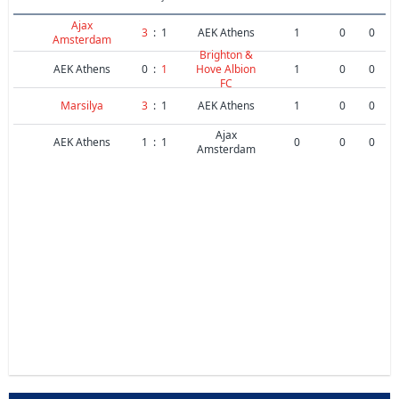
Ajax
3
:
1
AEK Athens
1
0
0
Amsterdam
Brighton &
AEK Athens
0
:
1
Hove Albion
1
0
0
FC
Marsilya
3
:
1
AEK Athens
1
0
0
Ajax
AEK Athens
1
:
1
0
0
0
Amsterdam