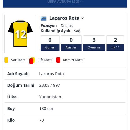
UEFA AVRUPA LIGI
Lazaros Rota
Pozisyon
Defans
12
Kullandığı Ayak
Sağ
0
0
3
2
Goller
Asistler
Oynama
İlk 11
Sarı Kart 1
Çift Kart 0
Kırmızı Kart 0
Adı Soyadı
Lazaros Rota
Doğum Tarihi
23.08.1997
Ülke
Yunanistan
Boy
180 cm
Kilo
70