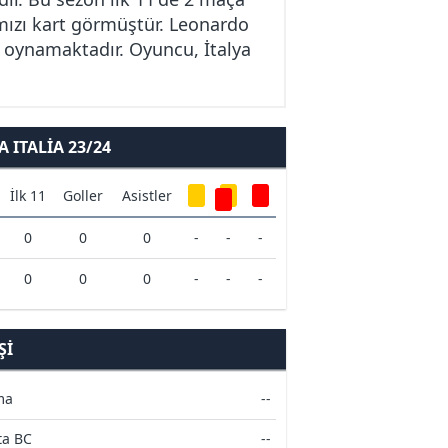
rmızı kart görmüştür. Leonardo
le oynamaktadır. Oyuncu, İtalya
ITALIA 23/24
İlk 11
Goller
Asistler
0
0
0
-
-
-
0
0
0
-
-
-
ŞI
ma
--
ta BC
--