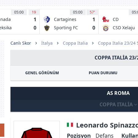
05:00
19
05:00
57
'
05:
1
1
anada
Cartagines
CD
Malacateco
0
0
ksika
Sporting FC
CSD Xelaju
MC
Canlı Skor
İtalya
Coppa Italia
Coppa Italia 23/24
COPPA ITALIA 23/
GENEL GÖRÜNÜM
PUAN DURUMU
AS ROMA
COPPA ITALIA
Leonardo Spinazz
Pozisyon
Defans
Kulla