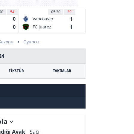
00
54
'
05:30
39
'
0
1
Vancouver
Whitecaps FC
0
1
FC Juarez
 Sezonu
Oyuncu
24
FİKSTÜR
TAKIMLAR
ola
ndığı Ayak
Sağ