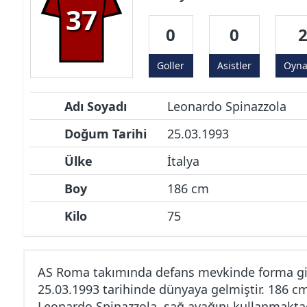
37
0
0
Goller
Asistler
Oyn
Adı Soyadı
Leonardo Spinazzola
Doğum Tarihi
25.03.1993
Ülke
İtalya
Boy
186 cm
Kilo
75
AS Roma takımında defans mevkinde forma gi
25.03.1993 tarihinde dünyaya gelmiştir. 186 c
Leonardo Spinazzola, sağ ayağını kullanmaktad