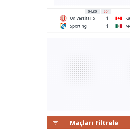
04:30
90
'
1
Universitario
K
de Deportes
1
Sporting
Me
Cristal
Maçları Filtrele