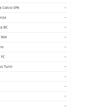
a Calcio SPA
--
enza
--
ta BC
--
1904
--
no
--
 FC
--
us Turin
--
--
--
--
--