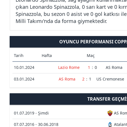
çıkan Leonardo Spinazzola, 0 sarı kart ve 0 kı
Spinazzola, bu sezon 0 asist ve 0 gol katkısı i
Milli Takımı'nda da forma giymektedir.
OYUNCU PERFORMANSI COPPA 
Tarih
Hafta
Maç
10.01.2024
Lazio Rome
1
:
0
AS Roma
03.01.2024
AS Roma
2
:
1
US Cremonese
TRANSFER GEÇMI
01.07.2019 - Şimdi
AS Ro
07.07.2016 - 30.06.2018
Atalan