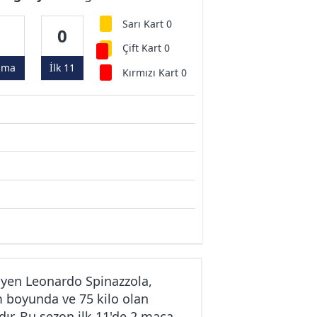
Sarı Kart 0
2
0
Çift Kart 0
ama
İlk 11
Kırmızı Kart 0
yen Leonardo Spinazzola,
m boyunda ve 75 kilo olan
ır. Bu sezon ilk 11'de 2 maça