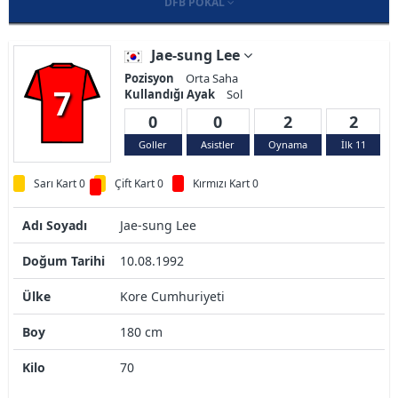
DFB POKAL
Jae-sung Lee
Pozisyon
Orta Saha
7
Kullandığı Ayak
Sol
0
0
2
2
Goller
Asistler
Oynama
İlk 11
Sarı Kart 0
Çift Kart 0
Kırmızı Kart 0
Adı Soyadı
Jae-sung Lee
Doğum Tarihi
10.08.1992
Ülke
Kore Cumhuriyeti
Boy
180 cm
Kilo
70