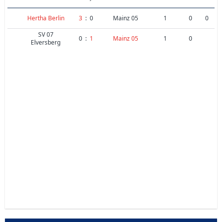
Hertha Berlin
3
:
0
Mainz 05
1
0
0
SV 07
0
:
1
Mainz 05
1
0
Elversberg