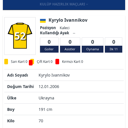
KULÜP HAZIRLIK MAÇLARI
Kyrylo Ivannikov
Pozisyon
Kaleci
52
Kullandığı Ayak
--
0
0
0
0
Goller
Asistler
Oynama
İlk 11
Sarı Kart 0
Çift Kart 0
Kırmızı Kart 0
Adı Soyadı
Kyrylo Ivannikov
Doğum Tarihi
12.01.2006
Ülke
Ukrayna
Boy
191 cm
Kilo
70