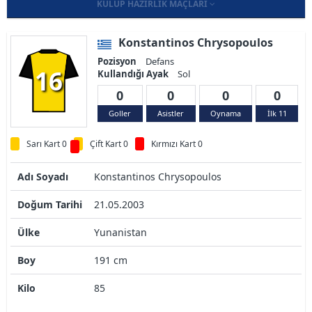
KULÜP HAZIRLIK MAÇLARI
Konstantinos Chrysopoulos
Pozisyon
Defans
16
Kullandığı Ayak
Sol
0
0
0
0
Goller
Asistler
Oynama
İlk 11
Sarı Kart 0
Çift Kart 0
Kırmızı Kart 0
Adı Soyadı
Konstantinos Chrysopoulos
Doğum Tarihi
21.05.2003
Ülke
Yunanistan
Boy
191 cm
Kilo
85