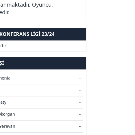
lanmaktadır. Oyuncu,
dir.
ONFERANS LIGI 23/24
dır
ŞI
menia
--
--
maty
--
ykorgan
--
 Yerevan
--