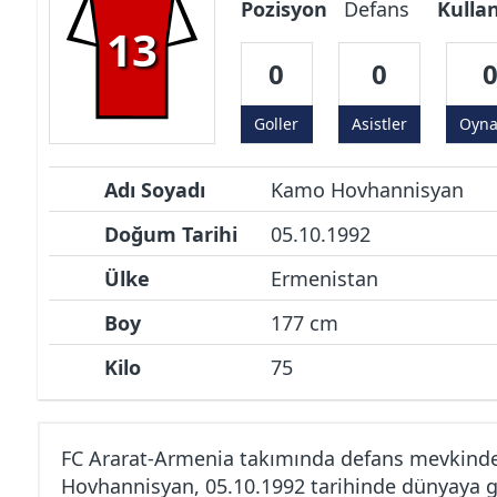
Pozisyon
Defans
Kulla
13
0
0
Goller
Asistler
Oyn
Adı Soyadı
Kamo Hovhannisyan
Doğum Tarihi
05.10.1992
Ülke
Ermenistan
Boy
177 cm
Kilo
75
FC Ararat-Armenia takımında defans mevkind
Hovhannisyan, 05.10.1992 tarihinde dünyaya g