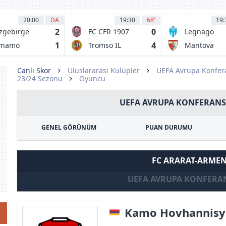
20:00
DA
19:30
68
'
19:
2
0
zgebirge
FC CFR 1907
Legnago
Cluj
Salus
1
4
ynamo
Tromso IL
Mantova
Canlı Skor
Uluslararası Kulüpler
UEFA Avrupa Konfera
23/24 Sezonu
Oyuncu
UEFA AVRUPA KONFERANS 
GENEL GÖRÜNÜM
PUAN DURUMU
FC ARARAT-ARMEN
UEFA AVRUPA KONFERAN
Kamo Hovhannis