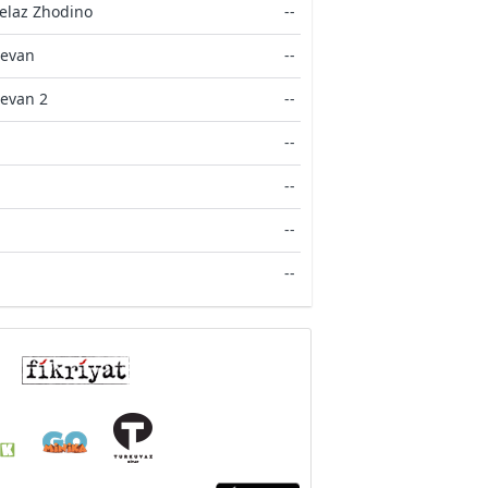
elaz Zhodino
--
revan
--
revan 2
--
--
--
--
--