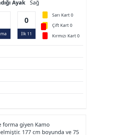
ndığı Ayak
Sağ
Sarı Kart 0
0
0
Çift Kart 0
ama
İlk 11
Kırmızı Kart 0
e forma giyen Kamo
elmiştir. 177 cm boyunda ve 75