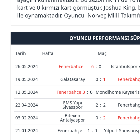
kart ve 0 kırmızı kart görmüştür. Joshua King, b
ile oynamaktadır. Oyuncu, Norveç Milli Takımı
OYUNCU PERFORMANSI SÜPE
Tarih
Hafta
Maç
26.05.2024
Fenerbahçe
6
:
0
Istanbulspor 
19.05.2024
Galatasaray
0
:
1
Fenerbahç
12.05.2024
Fenerbahçe
3
:
0
Mondihome Kayseris
EMS Yapı
22.04.2024
2
:
2
Fenerbahç
Sivasspor
Bitexen
03.02.2024
0
:
2
Fenerbahç
Antalyaspor
21.01.2024
Fenerbahçe
1
:
1
Yılport Samsuns