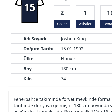
15
2
1
1
Goller
Asistler
Oyn
Adı Soyadı
Joshua King
Doğum Tarihi
15.01.1992
Ülke
Norveç
Boy
180 cm
Kilo
74
Fenerbahçe takımında forvet mevkinde forma 
tarihinde dünyaya gelmiştir. 180 cm boyunda v
ayağını kullanmaktadır. Bu sezon ilk 11'de 16 