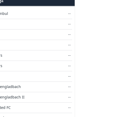
ŞI
anbul
--
--
--
--
rs
--
rs
--
--
hengladbach
--
engladbach II
--
ted FC
--