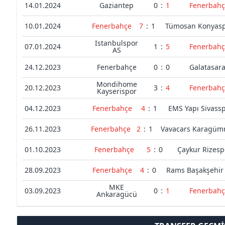
14.01.2024
Gaziantep
0
:
1
Fenerbahç
10.01.2024
Fenerbahçe
7
:
1
Tümosan Konyas
Istanbulspor
07.01.2024
1
:
5
Fenerbahç
AS
24.12.2023
Fenerbahçe
0
:
0
Galatasar
Mondihome
20.12.2023
3
:
4
Fenerbahç
Kayserispor
04.12.2023
Fenerbahçe
4
:
1
EMS Yapı Sivass
26.11.2023
Fenerbahçe
2
:
1
Vavacars Karagüm
01.10.2023
Fenerbahçe
5
:
0
Çaykur Rizesp
28.09.2023
Fenerbahçe
4
:
0
Rams Başakşehir
MKE
03.09.2023
0
:
1
Fenerbahç
Ankaragücü