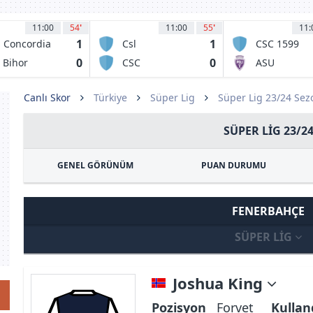
11:00
54
'
11:00
55
'
11:
1
1
 Concordia
Csl
CSC 1599
iajna
Stefanestii de
Selimbar
0
0
 Bihor
CSC
ASU
Jos
radea
Dumbravita
Politehnica
Timisoara
Canlı Skor
Türkiye
Süper Lig
Süper Lig 23/24 Se
SÜPER LIG 23/2
GENEL GÖRÜNÜM
PUAN DURUMU
FENERBAHÇE
SÜPER LIG
Joshua King
Pozisyon
Forvet
Kullan