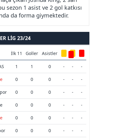
u sezon 1 asist ve 2 gol katkısı
'nda da forma giymektedir.
R LIG 23/24
İlk 11
Goller
Asistler
AS
1
1
0
-
-
-
e
0
0
0
-
-
-
por
0
0
0
-
-
-
e
0
0
0
-
-
-
e
0
0
0
-
-
-
por
0
0
0
-
-
-