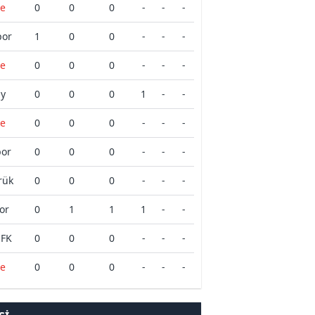
e
0
0
0
-
-
-
por
1
0
0
-
-
-
e
0
0
0
-
-
-
ay
0
0
0
1
-
-
e
0
0
0
-
-
-
por
0
0
0
-
-
-
rük
0
0
0
-
-
-
or
0
1
1
1
-
-
 FK
0
0
0
-
-
-
e
0
0
0
-
-
-