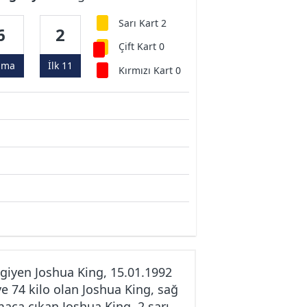
Sarı Kart 2
6
2
Çift Kart 0
ama
İlk 11
Kırmızı Kart 0
giyen Joshua King, 15.01.1992
e 74 kilo olan Joshua King, sağ
maça çıkan Joshua King, 2 sarı