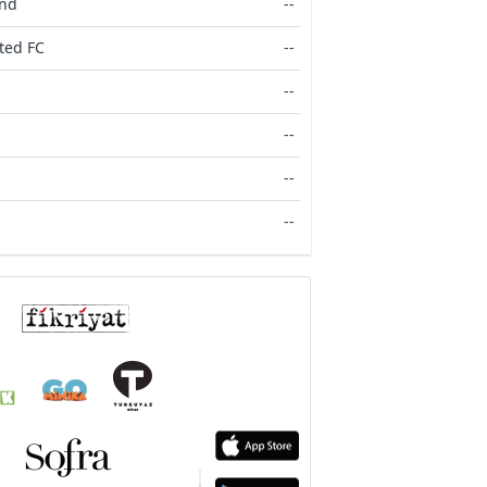
End
--
ted FC
--
--
--
--
--