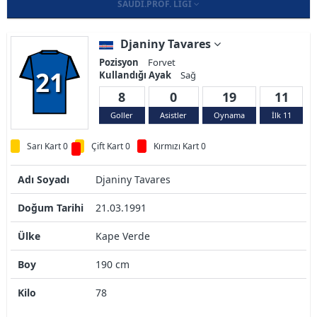
SAUDI.PROF. LIGI
Djaniny Tavares
Pozisyon
Forvet
21
Kullandığı Ayak
Sağ
8
0
19
11
Goller
Asistler
Oynama
İlk 11
Sarı Kart 0
Çift Kart 0
Kırmızı Kart 0
Adı Soyadı
Djaniny Tavares
Doğum Tarihi
21.03.1991
Ülke
Kape Verde
Boy
190 cm
Kilo
78