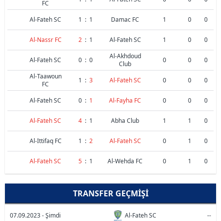
FC
Al-Fateh SC
1
:
1
Damac FC
1
0
0
Al-Nassr FC
2
:
1
Al-Fateh SC
1
0
0
Al-Akhdoud
Al-Fateh SC
0
:
0
0
0
0
Club
Al-Taawoun
1
:
3
Al-Fateh SC
0
0
0
FC
Al-Fateh SC
0
:
1
Al-Fayha FC
0
0
0
Al-Fateh SC
4
:
1
Abha Club
1
1
0
Al-Ittifaq FC
1
:
2
Al-Fateh SC
0
1
0
Al-Fateh SC
5
:
1
Al-Wehda FC
0
1
0
TRANSFER GEÇMIŞI
07.09.2023 - Şimdi
Al-Fateh SC
--