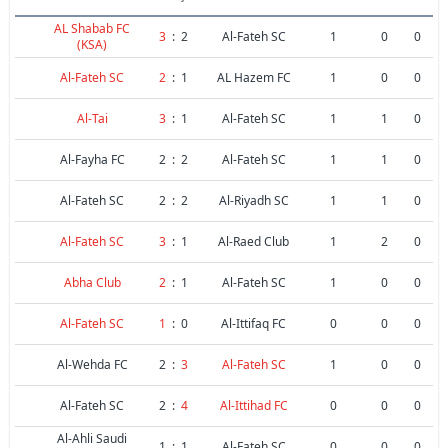
AL Shabab FC
3
:
2
Al-Fateh SC
1
0
0
(KSA)
Al-Fateh SC
2
:
1
AL Hazem FC
1
0
0
Al-Tai
3
:
1
Al-Fateh SC
1
1
0
Al-Fayha FC
2
:
2
Al-Fateh SC
1
1
0
Al-Fateh SC
2
:
2
Al-Riyadh SC
1
1
0
Al-Fateh SC
3
:
1
Al-Raed Club
1
2
0
Abha Club
2
:
1
Al-Fateh SC
1
0
0
Al-Fateh SC
1
:
0
Al-Ittifaq FC
0
0
0
Al-Wehda FC
2
:
3
Al-Fateh SC
1
0
0
Al-Fateh SC
2
:
4
Al-Ittihad FC
0
0
0
Al-Ahli Saudi
1
:
1
Al-Fateh SC
0
0
0