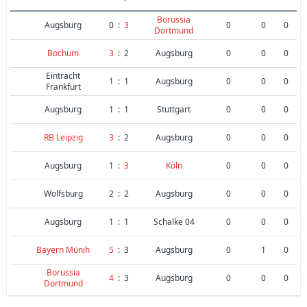
Borussia
Augsburg
0
:
3
0
0
0
Dortmund
Bochum
3
:
2
Augsburg
0
0
0
Eintracht
1
:
1
Augsburg
0
0
0
Frankfurt
Augsburg
1
:
1
Stuttgart
0
0
0
RB Leipzig
3
:
2
Augsburg
0
0
0
Augsburg
1
:
3
Köln
0
0
0
Wolfsburg
2
:
2
Augsburg
0
0
0
Augsburg
1
:
1
Schalke 04
0
0
0
Bayern Münih
5
:
3
Augsburg
0
1
0
Borussia
4
:
3
Augsburg
0
0
0
Dortmund