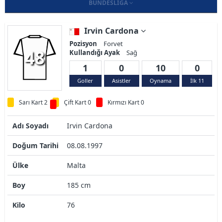
BUNDESLIGA
Irvin Cardona
Pozisyon
Forvet
48
Kullandığı Ayak
Sağ
1
0
10
0
Goller
Asistler
Oynama
İlk 11
Sarı Kart 2
Çift Kart 0
Kırmızı Kart 0
Adı Soyadı
Irvin Cardona
Doğum Tarihi
08.08.1997
Ülke
Malta
Boy
185 cm
Kilo
76