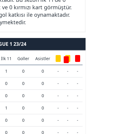
 ve 0 kırmızı kart görmüştür.
ol katkısı ile oynamaktadır.
ymektedir.
UE 1 23/24
İlk 11
Goller
Asistler
1
0
0
-
-
-
0
0
0
-
-
-
0
0
0
-
-
-
1
0
0
-
-
-
0
0
0
-
-
-
0
0
0
-
-
-