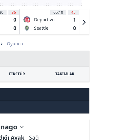
30
36
05:10
45
05:30
34
0
1
0
Deportivo
Los Angeles
Toluca FC
FC
0
0
0
Seattle
CD
Sounders
Guadalajara
Oyuncu
FİKSTÜR
TAKIMLAR
anago
dığı Ayak
Sağ