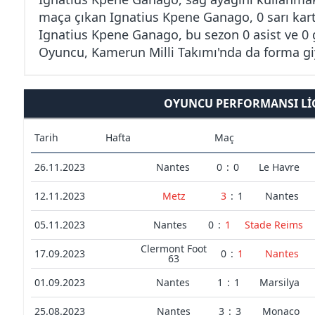
maça çıkan Ignatius Kpene Ganago, 0 sarı kart
Ignatius Kpene Ganago, bu sezon 0 asist ve 0 g
Oyuncu, Kamerun Milli Takımı'nda da forma gi
OYUNCU PERFORMANSI LIG
Tarih
Hafta
Maç
26.11.2023
Nantes
0
:
0
Le Havre
12.11.2023
Metz
3
:
1
Nantes
05.11.2023
Nantes
0
:
1
Stade Reims
Clermont Foot
17.09.2023
0
:
1
Nantes
63
01.09.2023
Nantes
1
:
1
Marsilya
25.08.2023
Nantes
3
:
3
Monaco