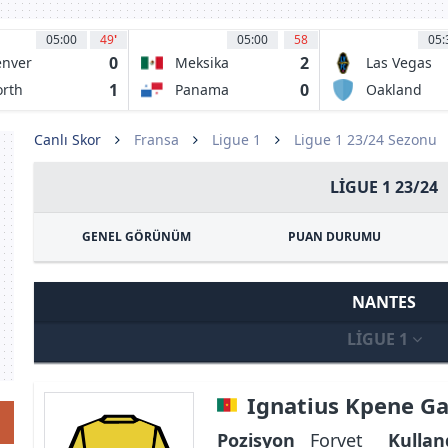
05:00
49
'
05:00
58
05:
0
2
nver
Meksika
Las Vegas
mmit FC
Lights
1
0
rth
Panama
Oakland
rolina
Roots SC
ourage
Canlı Skor
Fransa
Ligue 1
Ligue 1 23/24 Sezonu
LIGUE 1 23/24
GENEL GÖRÜNÜM
PUAN DURUMU
NANTES
LIGUE 1
Ignatius Kpene G
Pozisyon
Forvet
Kullan