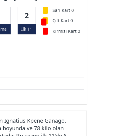
Sarı Kart 0
6
2
Çift Kart 0
ama
İlk 11
Kırmızı Kart 0
n Ignatius Kpene Ganago,
m boyunda ve 78 kilo olan
adır. Bu sezon ilk 11'de 6