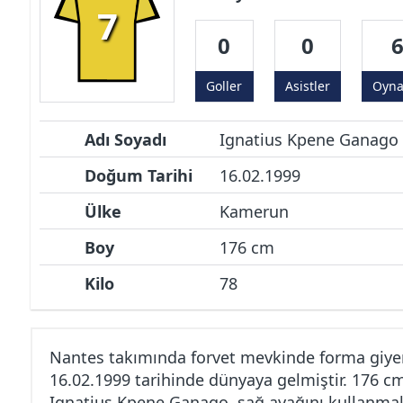
7
0
0
Goller
Asistler
Oyn
Adı Soyadı
Ignatius Kpene Ganago
Doğum Tarihi
16.02.1999
Ülke
Kamerun
Boy
176 cm
Kilo
78
Nantes takımında forvet mevkinde forma giye
16.02.1999 tarihinde dünyaya gelmiştir. 176 c
Ignatius Kpene Ganago, sağ ayağını kullanmakt