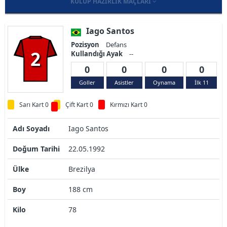
KULÜP HAZIRLIK MAÇLARI
Iago Santos
Pozisyon
Defans
2
Kullandığı Ayak
--
0
0
0
0
Goller
Asistler
Oynama
İlk 11
Sarı Kart 0
Çift Kart 0
Kırmızı Kart 0
Adı Soyadı
Iago Santos
Doğum Tarihi
22.05.1992
Ülke
Brezilya
Boy
188 cm
Kilo
78