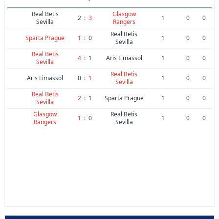
Real Betis
Glasgow
2
:
3
1
0
0
Sevilla
Rangers
Real Betis
Sparta Prague
1
:
0
1
0
0
Sevilla
Real Betis
4
:
1
Aris Limassol
1
0
0
Sevilla
Real Betis
Aris Limassol
0
:
1
1
0
0
Sevilla
Real Betis
2
:
1
Sparta Prague
1
0
0
Sevilla
Glasgow
Real Betis
1
:
0
1
0
0
Rangers
Sevilla