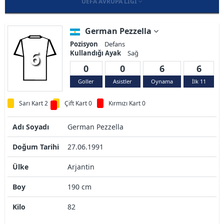
UEFA AVRUPA LIGI
German Pezzella
Pozisyon
Defans
6
Kullandığı Ayak
Sağ
0
0
6
6
Goller
Asistler
Oynama
İlk 11
Sarı Kart 2
Çift Kart 0
Kırmızı Kart 0
Adı Soyadı
German Pezzella
Doğum Tarihi
27.06.1991
Ülke
Arjantin
Boy
190 cm
Kilo
82