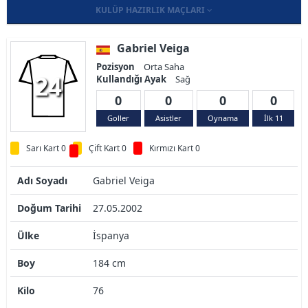
KULÜP HAZIRLIK MAÇLARI
Gabriel Veiga
Pozisyon
Orta Saha
24
Kullandığı Ayak
Sağ
0
0
0
0
Goller
Asistler
Oynama
İlk 11
Sarı Kart 0
Çift Kart 0
Kırmızı Kart 0
Adı Soyadı
Gabriel Veiga
Doğum Tarihi
27.05.2002
Ülke
İspanya
Boy
184 cm
Kilo
76