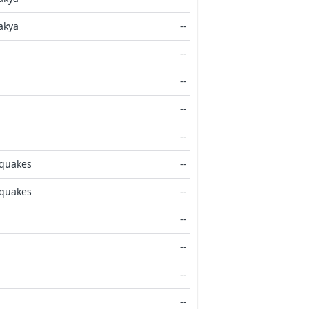
akya
--
--
--
--
--
hquakes
--
hquakes
--
--
--
--
--