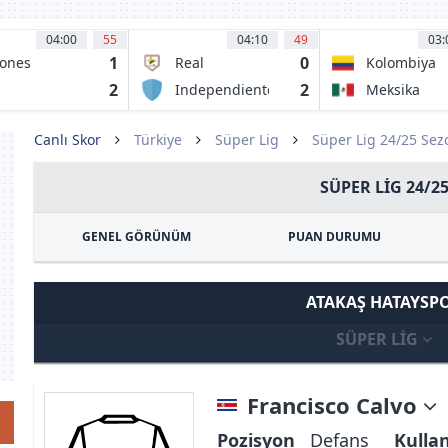
04:00
55
04:10
49
03:
1
0
ones
Real
Kolombiya
egros UDEG
Cartagena FC
2
2
Independiente
Meksika
rrecaminos
Valle Del
AT
Cauca
Canlı Skor
Türkiye
Süper Lig
Süper Lig 24/25 Se
SÜPER LIG 24/2
GENEL GÖRÜNÜM
PUAN DURUMU
ATAKAŞ HATAYSP
SÜPER LIG
Francisco Calvo
Pozisyon
Defans
Kulla