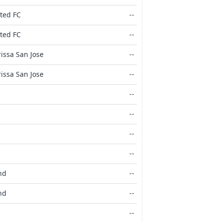
ted FC
--
ted FC
--
issa San Jose
--
issa San Jose
--
--
--
--
--
nd
--
nd
--
--