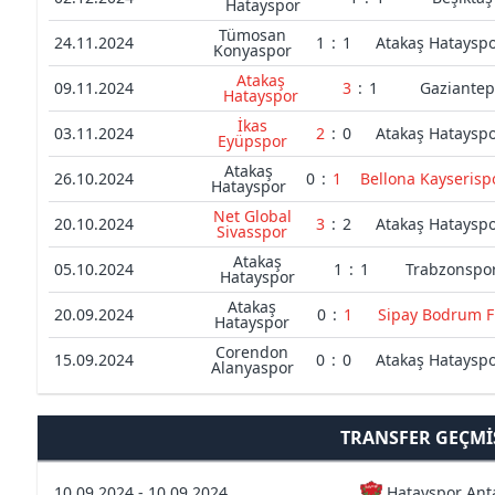
Hatayspor
Tümosan
24.11.2024
1
:
1
Atakaş Hataysp
Konyaspor
Atakaş
09.11.2024
3
:
1
Gaziantep
Hatayspor
İkas
03.11.2024
2
:
0
Atakaş Hataysp
Eyüpspor
Atakaş
26.10.2024
0
:
1
Bellona Kayserisp
Hatayspor
Net Global
20.10.2024
3
:
2
Atakaş Hataysp
Sivasspor
Atakaş
05.10.2024
1
:
1
Trabzonspo
Hatayspor
Atakaş
20.09.2024
0
:
1
Sipay Bodrum 
Hatayspor
Corendon
15.09.2024
0
:
0
Atakaş Hataysp
Alanyaspor
TRANSFER GEÇMI
10.09.2024 - 10.09.2024
Hatayspor Ant