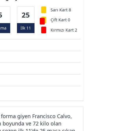
Sarı Kart 8
5
25
Çift Kart 0
ama
İlk 11
Kırmızı Kart 2
forma giyen Francisco Calvo,
m boyunda ve 72 kilo olan
u sezon ilk 11'de 25 maça çıkan