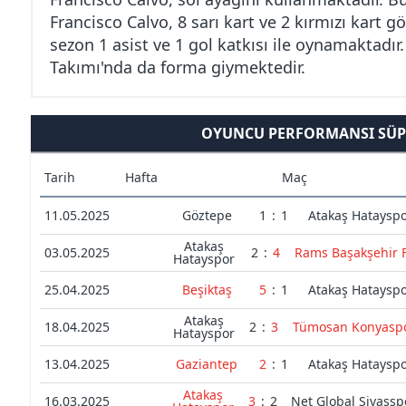
Francisco Calvo, 8 sarı kart ve 2 kırmızı kart 
sezon 1 asist ve 1 gol katkısı ile oynamaktadır
Takımı'nda da forma giymektedir.
OYUNCU PERFORMANSI SÜPE
Tarih
Hafta
Maç
11.05.2025
Göztepe
1
:
1
Atakaş Hataysp
Atakaş
03.05.2025
2
:
4
Rams Başakşehir 
Hatayspor
25.04.2025
Beşiktaş
5
:
1
Atakaş Hataysp
Atakaş
18.04.2025
2
:
3
Tümosan Konyasp
Hatayspor
13.04.2025
Gaziantep
2
:
1
Atakaş Hataysp
Atakaş
16.03.2025
3
:
2
Net Global Sivassp