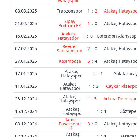
Hatayspor
08.03.2025
Trabzonspor
1
:
2
Atakaş Hataysp
Sipay
21.02.2025
1
:
0
Atakaş Hataysp
Bodrum FK
Atakaş
16.02.2025
1
:
0
Corendon Alanyasp
Hatayspor
Reeder
07.02.2025
2
:
0
Atakaş Hataysp
Samsunspor
27.01.2025
Kasımpaşa
5
:
4
Atakaş Hataysp
Atakaş
17.01.2025
1
:
1
Galatasara
Hatayspor
Atakaş
11.01.2025
1
:
2
Çaykur Rizespo
Hatayspor
Atakaş
23.12.2024
1
:
3
Adana Demirsp
Hatayspor
Atakaş
15.12.2024
1
:
1
Göztepe
Hatayspor
Rams
08.12.2024
Başakşehir
3
:
0
Atakaş Hataysp
FK
Atakaş
02.12.2024
1
:
1
Beşiktaş