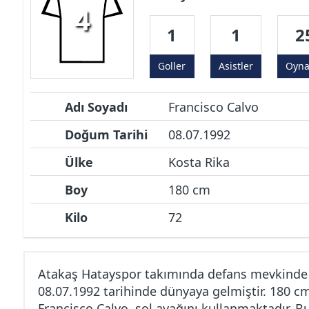
4
1
1
2
Goller
Asistler
Oyn
Adı Soyadı
Francisco Calvo
Doğum Tarihi
08.07.1992
Ülke
Kosta Rika
Boy
180 cm
Kilo
72
Atakaş Hatayspor takımında defans mevkinde 
08.07.1992 tarihinde dünyaya gelmiştir. 180 c
Francisco Calvo, sol ayağını kullanmaktadır. B