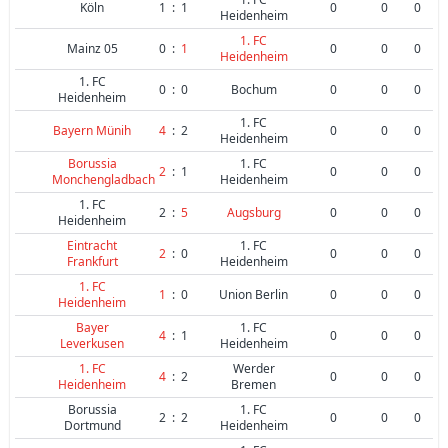
Köln
1
:
1
0
0
0
Heidenheim
1. FC
Mainz 05
0
:
1
0
0
0
Heidenheim
1. FC
0
:
0
Bochum
0
0
0
Heidenheim
1. FC
Bayern Münih
4
:
2
0
0
0
Heidenheim
Borussia
1. FC
2
:
1
0
0
0
Monchengladbach
Heidenheim
1. FC
2
:
5
Augsburg
0
0
0
Heidenheim
Eintracht
1. FC
2
:
0
0
0
0
Frankfurt
Heidenheim
1. FC
1
:
0
Union Berlin
0
0
0
Heidenheim
Bayer
1. FC
4
:
1
0
0
0
Leverkusen
Heidenheim
1. FC
Werder
4
:
2
0
0
0
Heidenheim
Bremen
Borussia
1. FC
2
:
2
0
0
0
Dortmund
Heidenheim