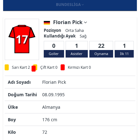
BUNDESLIGA
Florian Pick
Pozisyon
Orta Saha
17
Kullandığı Ayak
Sağ
0
1
22
1
Goller
Asistler
Oynama
İlk 11
Sarı Kart 2
Çift Kart 0
Kırmızı Kart 0
Adı Soyadı
Florian Pick
Doğum Tarihi
08.09.1995
Ülke
Almanya
Boy
176 cm
Kilo
72