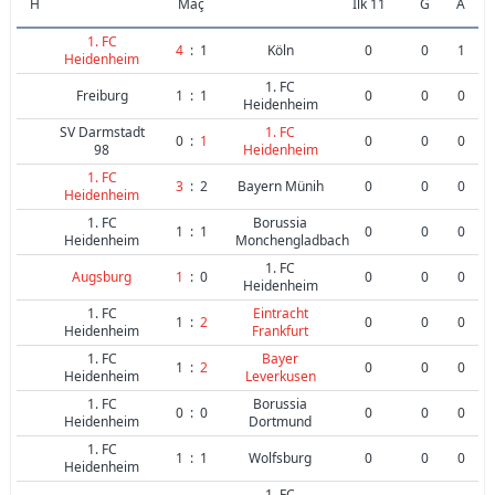
H
Maç
İlk 11
G
A
1. FC
4
:
1
Köln
0
0
1
Heidenheim
1. FC
Freiburg
1
:
1
0
0
0
Heidenheim
SV Darmstadt
1. FC
0
:
1
0
0
0
98
Heidenheim
1. FC
3
:
2
Bayern Münih
0
0
0
Heidenheim
1. FC
Borussia
1
:
1
0
0
0
Heidenheim
Monchengladbach
1. FC
Augsburg
1
:
0
0
0
0
Heidenheim
1. FC
Eintracht
1
:
2
0
0
0
Heidenheim
Frankfurt
1. FC
Bayer
1
:
2
0
0
0
Heidenheim
Leverkusen
1. FC
Borussia
0
:
0
0
0
0
Heidenheim
Dortmund
1. FC
1
:
1
Wolfsburg
0
0
0
Heidenheim
1. FC