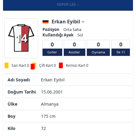
SÜPER LIG
Erkan Eyibil
Pozisyon
Orta Saha
14
Kullandığı Ayak
Sol
0
0
0
0
Goller
Asistler
Oynama
İlk 11
Sarı Kart 0
Çift Kart 0
Kırmızı Kart 0
Adı Soyadı
Erkan Eyibil
Doğum Tarihi
15.06.2001
Ülke
Almanya
Boy
175 cm
Kilo
72