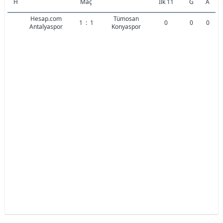
H
Maç
İlk 11
G
A
Hesap.com
Tümosan
1
:
1
0
0
0
Antalyaspor
Konyaspor