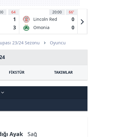
00
64
20:00
66
'
20:00
66
'
1
0
0
Lincoln Red
KKS Lech
Imps
Poznan
3
0
0
Omonia
KI Klaksvik
Nicosia
upası 23/24 Sezonu
Oyuncu
24
FİKSTÜR
TAKIMLAR
C
dığı Ayak
Sağ