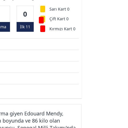
Sarı Kart 0
0
0
Çift Kart 0
ama
İlk 11
Kırmızı Kart 0
orma giyen Edouard Mendy,
m boyunda ve 86 kilo olan
yuncu, Senegal Milli Takımı'nda