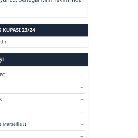
KUPASI 23/24
dır
ŞI
 FC
--
--
s
--
--
 Marseille II
--
--