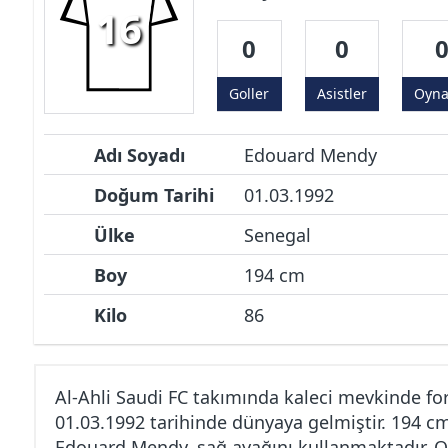
16
0
0
Goller
Asistler
Oyn
Adı Soyadı
Edouard Mendy
Doğum Tarihi
01.03.1992
Ülke
Senegal
Boy
194 cm
Kilo
86
Al-Ahli Saudi FC takımında kaleci mevkinde f
01.03.1992 tarihinde dünyaya gelmiştir. 194 c
Edouard Mendy, sağ ayağını kullanmaktadır. O