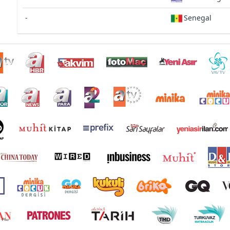
-
Senegal