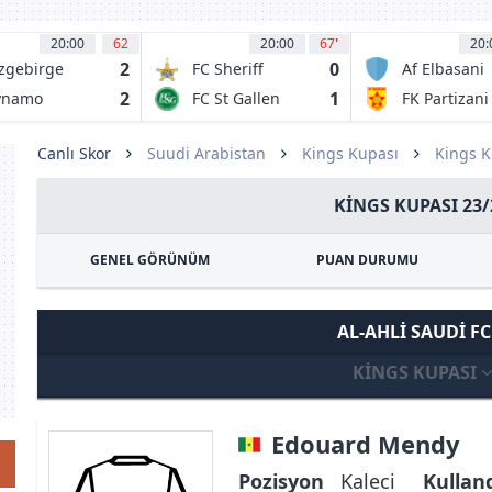
20:00
62
20:00
67
'
20:
2
0
zgebirge
FC Sheriff
Af Elbasani
Tiraspol
2
1
ynamo
FC St Gallen
FK Partizani
1879
Tirana
Canlı Skor
Suudi Arabistan
Kings Kupası
Kings K
KINGS KUPASI 23/
GENEL GÖRÜNÜM
PUAN DURUMU
AL-AHLI SAUDI F
KINGS KUPASI
Edouard Mendy
Pozisyon
Kaleci
Kullan