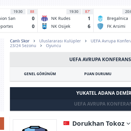
19:30
88
19:30
87
'
20:
0
1
ion San
NK Rudes
Bregalnica
lipe
Stip
0
6
portes
NK Osijek
FK Arsimi
coleta
1973
Canlı Skor
Uluslararası Kulüpler
UEFA Avrupa Konfera
23/24 Sezonu
Oyuncu
UEFA AVRUPA KONFERANS 
GENEL GÖRÜNÜM
PUAN DURUMU
YUKATEL ADANA DEMI
UEFA AVRUPA KONFERAN
Dorukhan Tokoz