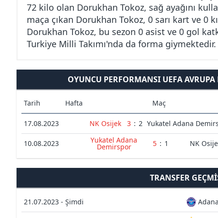
72 kilo olan Dorukhan Tokoz, sağ ayağını kulla
maça çıkan Dorukhan Tokoz, 0 sarı kart ve 0 kı
Dorukhan Tokoz, bu sezon 0 asist ve 0 gol kat
Turkiye Milli Takımı'nda da forma giymektedir.
OYUNCU PERFORMANSI UEFA AVRUPA K
Tarih
Hafta
Maç
17.08.2023
NK Osijek
3
:
2
Yukatel Adana Demir
Yukatel Adana
10.08.2023
5
:
1
NK Osije
Demirspor
TRANSFER GEÇMI
21.07.2023 - Şimdi
Adana