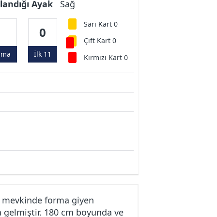
landığı Ayak
Sağ
Sarı Kart 0
1
0
Çift Kart 0
ama
İlk 11
Kırmızı Kart 0
a mevkinde forma giyen
 gelmiştir. 180 cm boyunda ve