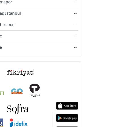
onspor
--
aş İstanbul
--
ehirspor
--
ye
--
ye
--