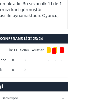
nmaktadır. Bu sezon ilk 11'de 1
rmızı kart görmüştür.
kısı ile oynamaktadır. Oyuncu,
ONFERANS LIGI 23/24
İlk 11
Goller
Asistler
spor
0
0
-
-
-
k
0
0
-
-
-
ŞI
 Demirspor
--