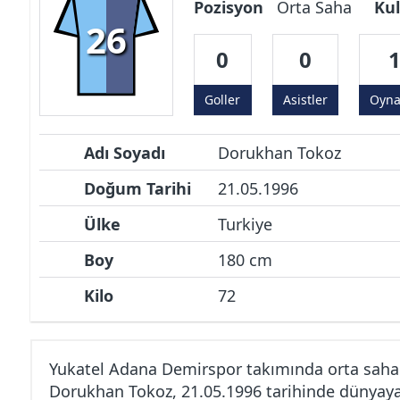
Pozisyon
Orta Saha
Kul
26
0
0
Goller
Asistler
Oyn
Adı Soyadı
Dorukhan Tokoz
Doğum Tarihi
21.05.1996
Ülke
Turkiye
Boy
180 cm
Kilo
72
Yukatel Adana Demirspor takımında orta sah
Dorukhan Tokoz, 21.05.1996 tarihinde dünyaya