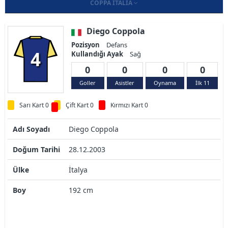
COPPA ITALIA
Diego Coppola
Pozisyon
Defans
4
Kullandığı Ayak
Sağ
0
0
0
0
Goller
Asistler
Oynama
İlk 11
Sarı Kart 0
Çift Kart 0
Kırmızı Kart 0
Adı Soyadı
Diego Coppola
Doğum Tarihi
28.12.2003
Ülke
İtalya
Boy
192 cm