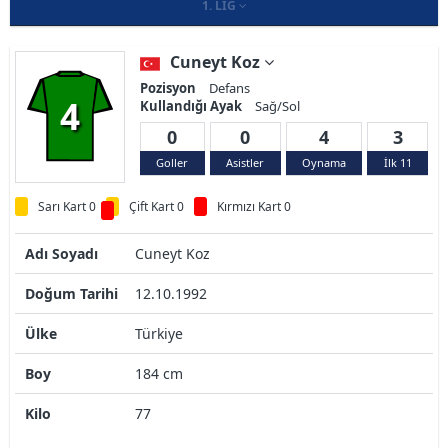
1. LIG
Cuneyt Koz
Pozisyon
Defans
4
Kullandığı Ayak
Sağ/Sol
0
0
4
3
Goller
Asistler
Oynama
İlk 11
Sarı Kart 0
Çift Kart 0
Kırmızı Kart 0
Adı Soyadı
Cuneyt Koz
Doğum Tarihi
12.10.1992
Ülke
Türkiye
Boy
184 cm
Kilo
77