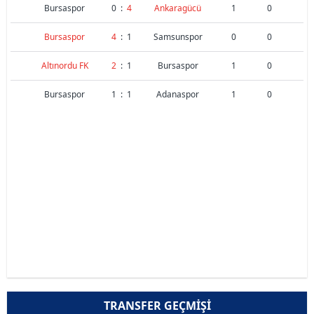
Bursaspor
0
:
4
Ankaragücü
1
0
Bursaspor
4
:
1
Samsunspor
0
0
Altınordu FK
2
:
1
Bursaspor
1
0
Bursaspor
1
:
1
Adanaspor
1
0
TRANSFER GEÇMIŞI